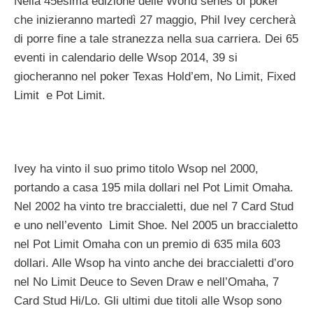
Nella 45esima edizione delle World series of poker
che inizieranno martedì 27 maggio, Phil Ivey cercherà
di porre fine a tale stranezza nella sua carriera. Dei 65
eventi in calendario delle Wsop 2014, 39 si
giocheranno nel poker Texas Hold’em, No Limit, Fixed
Limit e Pot Limit.
Ivey ha vinto il suo primo titolo Wsop nel 2000,
portando a casa 195 mila dollari nel Pot Limit Omaha.
Nel 2002 ha vinto tre braccialetti, due nel 7 Card Stud
e uno nell’evento Limit Shoe. Nel 2005 un braccialetto
nel Pot Limit Omaha con un premio di 635 mila 603
dollari. Alle Wsop ha vinto anche dei braccialetti d’oro
nel No Limit Deuce to Seven Draw e nell’Omaha, 7
Card Stud Hi/Lo. Gli ultimi due titoli alle Wsop sono