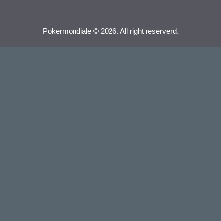
Pokermondiale © 2026. All right reserverd.