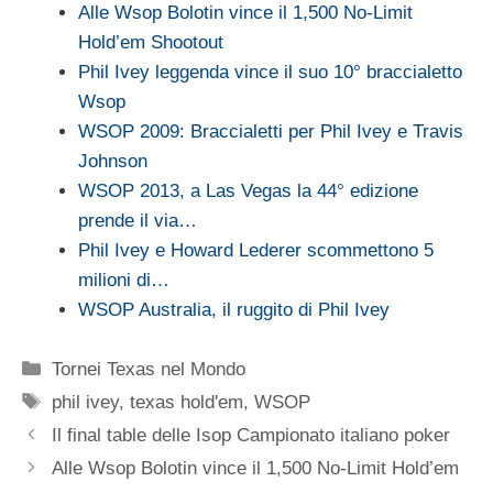
Alle Wsop Bolotin vince il 1,500 No-Limit
Hold’em Shootout
Phil Ivey leggenda vince il suo 10° braccialetto
Wsop
WSOP 2009: Braccialetti per Phil Ivey e Travis
Johnson
WSOP 2013, a Las Vegas la 44° edizione
prende il via…
Phil Ivey e Howard Lederer scommettono 5
milioni di…
WSOP Australia, il ruggito di Phil Ivey
Categorie
Tornei Texas nel Mondo
Tag
phil ivey
,
texas hold'em
,
WSOP
Il final table delle Isop Campionato italiano poker
Alle Wsop Bolotin vince il 1,500 No-Limit Hold’em