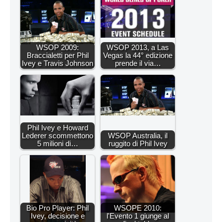
WSOP 2009:
WSOP 2013, a Las
Braccialetti per Phil
Vegas la 44° edizione
Ivey e Travis Johnson
prende il via…
Phil Ivey e Howard
Lederer scommettono
WSOP Australia, il
5 milioni di…
ruggito di Phil Ivey
Bio Pro Player: Phil
WSOPE 2010:
Ivey, decisione e
l'Evento 1 giunge al