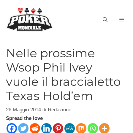
Vai
al
ME
contenuto
Nelle prossime
Wsop Phil Ivey
vuole il braccialetto
Texas Hold’em
26 Maggio 2014
di
Redazione
Spread the love