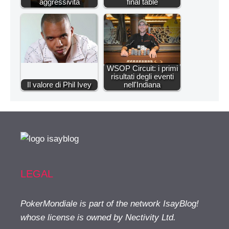
aggressività
final table
WSOP Circuit: i primi
risultati degli eventi
Il valore di Phil Ivey
nell'Indiana
LEGAL
PokerMondiale is part of the network IsayBlog!
whose license is owned by Nectivity Ltd.