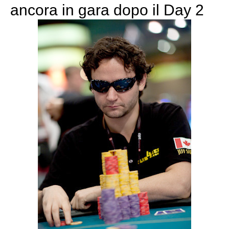
ancora in gara dopo il Day 2