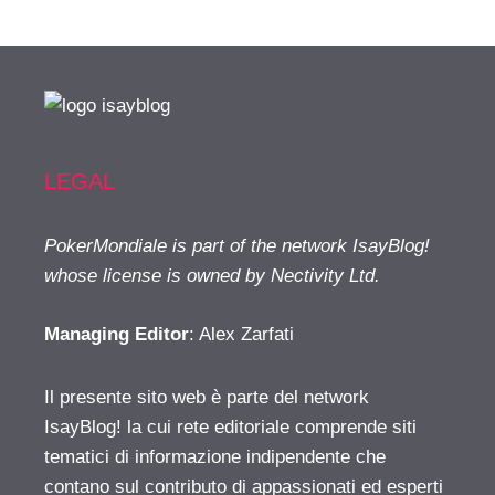
LEGAL
PokerMondiale is part of the network IsayBlog!
whose license is owned by Nectivity Ltd.
Managing Editor
: Alex Zarfati
Il presente sito web è parte del network
IsayBlog! la cui rete editoriale comprende siti
tematici di informazione indipendente che
contano sul contributo di appassionati ed esperti