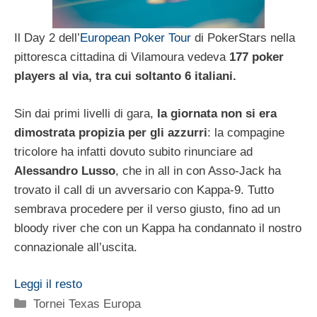
Il Day 2 dell’
European Poker Tour
di PokerStars nella
pittoresca cittadina di Vilamoura vedeva
177 poker
players al via, tra cui soltanto 6 italiani.
Sin dai primi livelli di gara,
la giornata non si era
dimostrata propizia per gli azzurri
: la compagine
tricolore ha infatti dovuto subito rinunciare ad
Alessandro Lusso
, che in all in con Asso-Jack ha
trovato il call di un avversario con Kappa-9. Tutto
sembrava procedere per il verso giusto, fino ad un
bloody river che con un Kappa ha condannato il nostro
connazionale all’uscita.
Leggi il resto
Categorie
Tornei Texas Europa