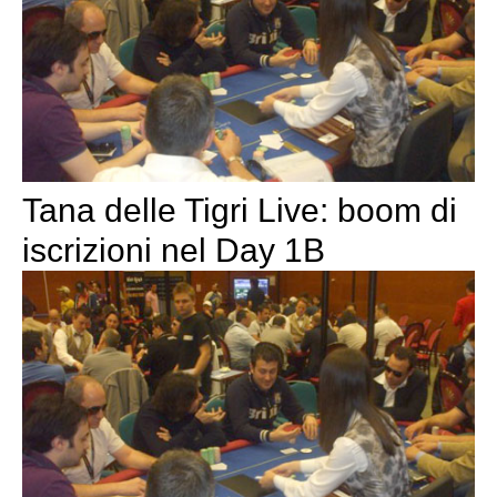
Tana delle Tigri Live: boom di
iscrizioni nel Day 1B