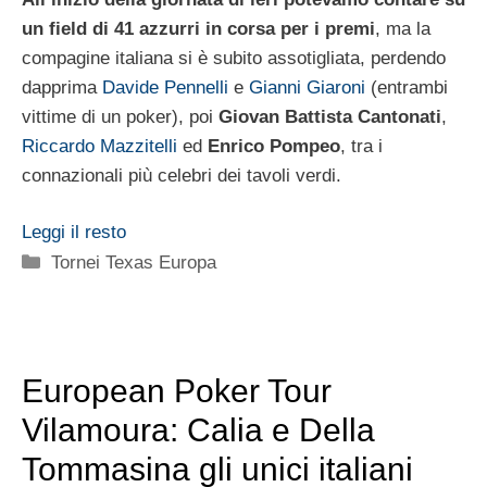
un field di 41 azzurri in corsa per i premi
, ma la
compagine italiana si è subito assotigliata, perdendo
dapprima
Davide Pennelli
e
Gianni Giaroni
(entrambi
vittime di un poker), poi
Giovan Battista Cantonati
,
Riccardo Mazzitelli
ed
Enrico Pompeo
, tra i
connazionali più celebri dei tavoli verdi.
Leggi il resto
Categorie
Tornei Texas Europa
European Poker Tour
Vilamoura: Calia e Della
Tommasina gli unici italiani