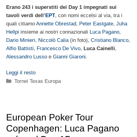
Erano 243 i superstiti dei Day 1 impegnati sui
tavoli verdi dell’
EPT
, con nomi eccelsi al via, tra i
quali citiamo
Annette Obrestad
,
Peter Eastgate
,
Juha
Hellpi
insieme ai nostri connazionali
Luca Pagano
,
Dario Minieri
,
Niccolò Calia
(in foto),
Cristiano Blanco
,
Alfio Battisti
,
Francesco De Vivo
,
Luca Cainelli
,
Alessandro Lusso
e
Gianni Giaroni
.
Leggi il resto
Categorie
Tornei Texas Europa
European Poker Tour
Copenhagen: Luca Pagano