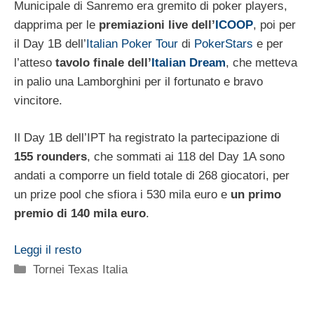
Municipale di Sanremo era gremito di poker players,
dapprima per le
premiazioni live dell’
ICOOP
, poi per
il Day 1B dell’
Italian Poker Tour
di
PokerStars
e per
l’atteso
tavolo finale dell’
Italian Dream
, che metteva
in palio una Lamborghini per il fortunato e bravo
vincitore.
Il Day 1B dell’IPT ha registrato la partecipazione di
155 rounders
, che sommati ai 118 del Day 1A sono
andati a comporre un field totale di 268 giocatori, per
un prize pool che sfiora i 530 mila euro e
un primo
premio di 140 mila euro
.
Leggi il resto
Categorie
Tornei Texas Italia