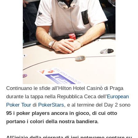
Continuano le sfide all’Hilton Hotel Casinò di Praga
durante la tappa nella Repubblica Ceca dell’
European
Poker Tour
di
PokerStars
, e al termine del Day 2 sono
95 i poker players ancora in gioco, di cui otto
portano i colori della nostra bandiera
.
All’inizio della giornata di ieri potevamo contare su