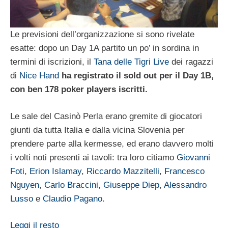
Le previsioni dell’organizzazione si sono rivelate
esatte: dopo un Day 1A partito un po’ in sordina in
termini di iscrizioni, il
Tana delle Tigri Live
dei ragazzi
di
Nice Hand
ha registrato il sold out per il Day 1B,
con ben 178 poker players iscritti.
Le sale del Casinò Perla erano gremite di giocatori
giunti da tutta Italia e dalla vicina Slovenia per
prendere parte alla kermesse, ed erano davvero molti
i volti noti presenti ai tavoli: tra loro citiamo
Giovanni
Foti
,
Erion Islamay
,
Riccardo Mazzitelli
,
Francesco
Nguyen
,
Carlo Braccini
,
Giuseppe Diep
,
Alessandro
Lusso
e
Claudio Pagano
.
Leggi il resto