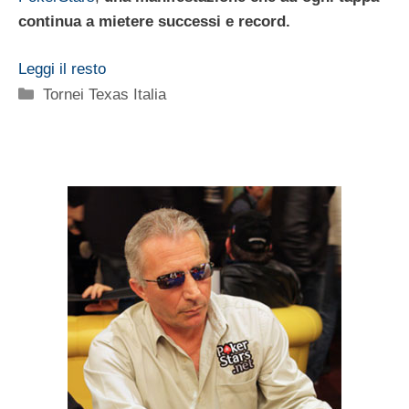
continua a mietere successi e record.
Leggi il resto
Categorie
Tornei Texas Italia