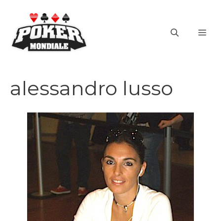
Vai
al
ME
contenuto
alessandro lusso