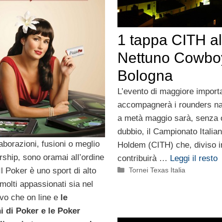
1 tappa CITH al
Nettuno Cowbo
Bologna
L’evento di maggiore import
accompagnerà i rounders naz
a metà maggio sarà, senza 
dubbio, il Campionato Italia
laborazioni, fusioni o meglio
Holdem (CITH) che, diviso in
ership, sono oramai all’ordine
contribuirà …
Leggi il resto
Categorie
Tornei Texas Italia
Il Poker è uno sport di alto
 molti appassionati sia nel
ivo che on line e
le
i di Poker e le Poker