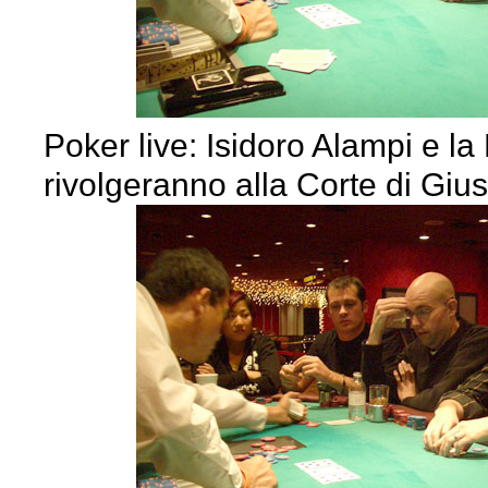
Poker live: Isidoro Alampi e la
rivolgeranno alla Corte di Giu