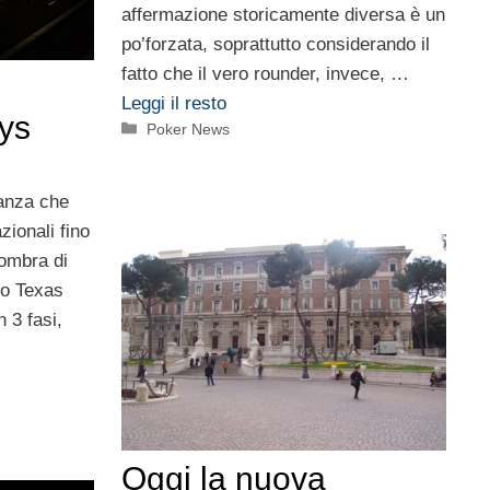
affermazione storicamente diversa è un
po’forzata, soprattutto considerando il
fatto che il vero rounder, invece, …
Leggi il resto
ys
Categorie
Poker News
anza che
ionali fino
ombra di
no Texas
 3 fasi,
Oggi la nuova