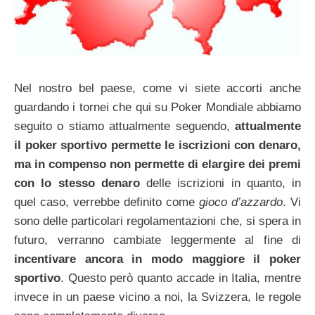
Nel nostro bel paese, come vi siete accorti anche
guardando i tornei che qui su Poker Mondiale abbiamo
seguito o stiamo attualmente seguendo,
attualmente
il poker sportivo permette le iscrizioni con denaro,
ma in compenso non permette di elargire dei premi
con lo stesso denaro
delle iscrizioni in quanto, in
quel caso, verrebbe definito come
gioco d’azzardo
. Vi
sono delle particolari regolamentazioni che, si spera in
futuro, verranno cambiate leggermente al fine di
incentivare ancora in modo maggiore il poker
sportivo
. Questo però quanto accade in Italia, mentre
invece in un paese vicino a noi, la Svizzera, le regole