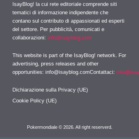
IsayBlog! la cui rete editoriale comprende siti
tematici di informazione indipendente che
contano sul contributo di appassionati ed esperti
del settore. Per pubblicità, comunicati e
collaborazioni:
info@isayblog.com
This website is part of the IsayBlog! network. For
advertising, press releases and other
opportunities:
info@isayblog.comContattaci
:
info@isa
Dichiarazione sulla Privacy (UE)
Cookie Policy (UE)
Pokermondiale © 2026. All right reserverd.