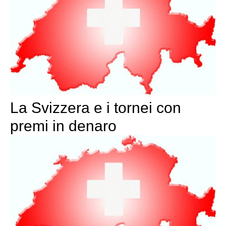
La Svizzera e i tornei con
premi in denaro