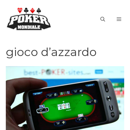
Vai
al
ME
contenuto
gioco d’azzardo