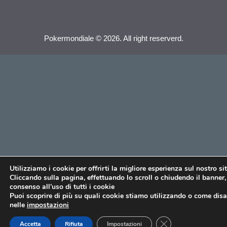
Pokermondiale © 2026. All right reserverd.
Utilizziamo i cookie per offrirti la migliore esperienza sul nostro si
Cliccando sulla pagina, effettuando lo scroll o chiudendo il banner, 
consenso all’uso di tutti i cookie
Puoi scoprire di più su quali cookie stiamo utilizzando o come disat
nelle
impostazioni
CLOSE GDPR COO
Accetta
Rifiuta
Impostazioni