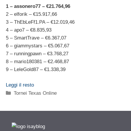
1 – assonero77 – €21.764,96
2 – elforik – €15.917,66
3 – ThEbLeFf1.PA – €12.019,46
4 – apo7 – €8.835,93
5 – SmartTrave – €6.367,07
6 – giammystars – €5.067,67
7 – runningpawn – €3.768,27
8 – mario180381 – €2.468,87
9 – LeleGold87 – €1.338,39
Leggi il resto
Categorie
Tornei Texas Online