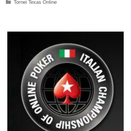
Categorie
Tornei Texas Online