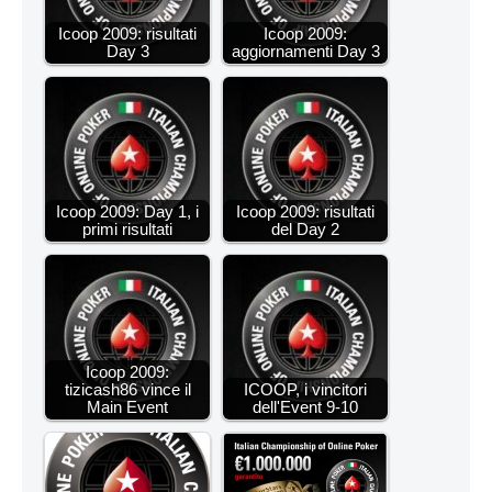
Icoop 2009: risultati
Icoop 2009:
Day 3
aggiornamenti Day 3
Icoop 2009: Day 1, i
Icoop 2009: risultati
primi risultati
del Day 2
Icoop 2009:
tizicash86 vince il
ICOOP, i vincitori
Main Event
dell'Event 9-10