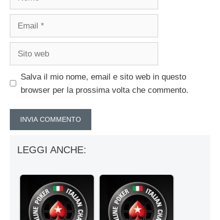
Email
Sito
web
Salva il mio nome, email e sito web in questo
browser per la prossima volta che commento.
LEGGI ANCHE: