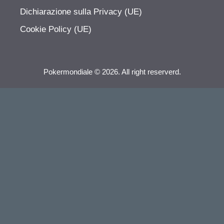
Dichiarazione sulla Privacy (UE)
Cookie Policy (UE)
Pokermondiale © 2026. All right reserverd.