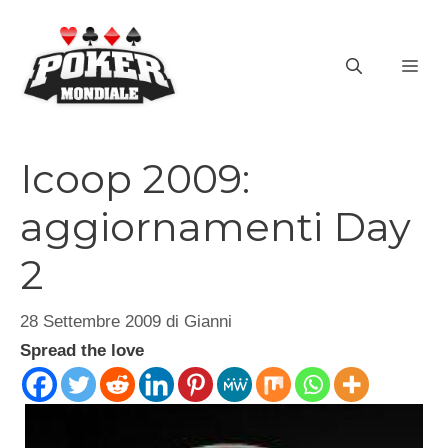
Vai
al
ME
contenuto
Icoop 2009:
aggiornamenti Day
2
28 Settembre 2009
di
Gianni
Spread the love