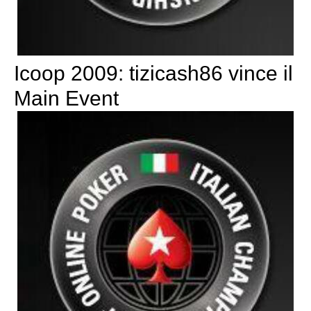
Icoop 2009: tizicash86 vince il
Main Event