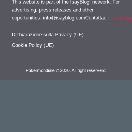
This website is part of the IsayBlog! network. For
advertising, press releases and other
opportunities:
info@isayblog.comContattaci
:
info@isa
Dichiarazione sulla Privacy (UE)
Cookie Policy (UE)
Pokermondiale © 2026. All right reserverd.