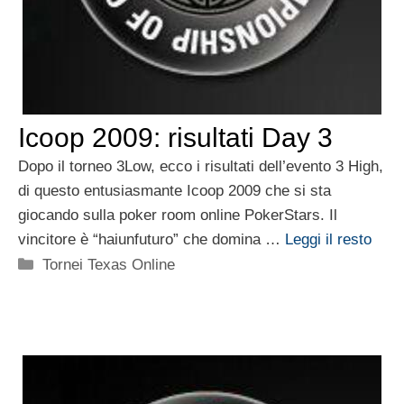
Icoop 2009: risultati Day 3
Dopo il torneo 3Low, ecco i risultati dell’evento 3 High,
di questo entusiasmante Icoop 2009 che si sta
giocando sulla poker room online PokerStars. Il
vincitore è “haiunfuturo” che domina …
Leggi il resto
Categorie
Tornei Texas Online