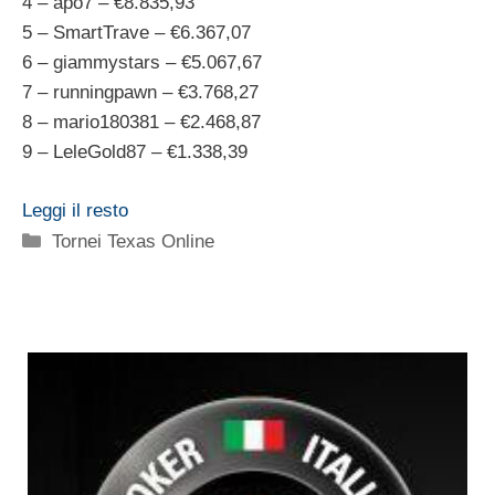
4 – apo7 – €8.835,93
5 – SmartTrave – €6.367,07
6 – giammystars – €5.067,67
7 – runningpawn – €3.768,27
8 – mario180381 – €2.468,87
9 – LeleGold87 – €1.338,39
Leggi il resto
Categorie
Tornei Texas Online