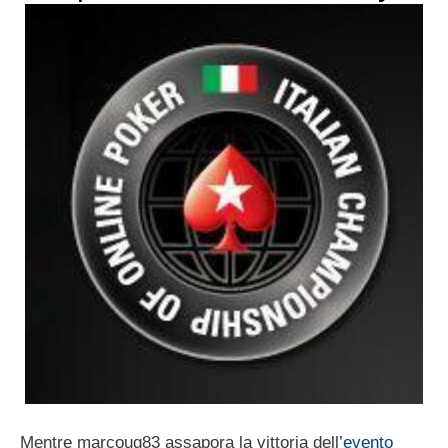
Mentre marcoug83 assapora la vittoria dell’
evento