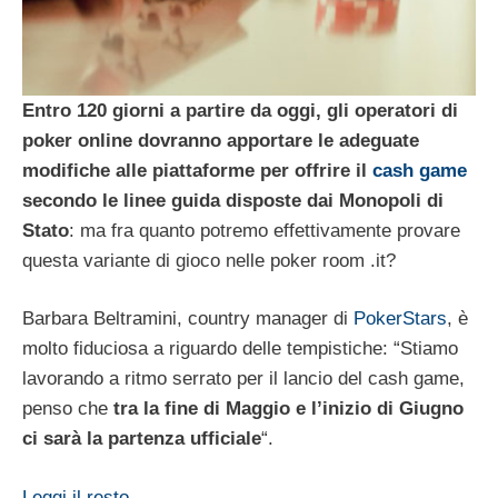
Entro 120 giorni a partire da oggi, gli operatori di
poker online dovranno apportare le adeguate
modifiche alle piattaforme per offrire il
cash game
secondo le linee guida disposte dai Monopoli di
Stato
: ma fra quanto potremo effettivamente provare
questa variante di gioco nelle poker room .it?
Barbara Beltramini, country manager di
PokerStars
, è
molto fiduciosa a riguardo delle tempistiche: “Stiamo
lavorando a ritmo serrato per il lancio del cash game,
penso che
tra la fine di Maggio e l’inizio di Giugno
ci sarà la partenza ufficiale
“.
Leggi il resto