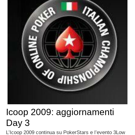
Icoop 2009: aggiornamenti
Day 3
L’Icoop 2009 continua su PokerStars e l’evento 3Low