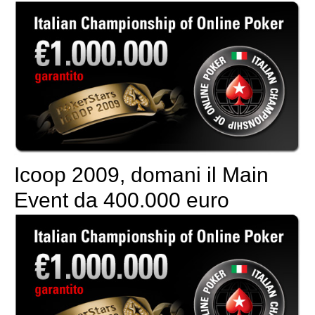
Icoop 2009, domani il Main
Event da 400.000 euro