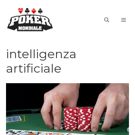
Vai
al
ME
contenuto
intelligenza
artificiale