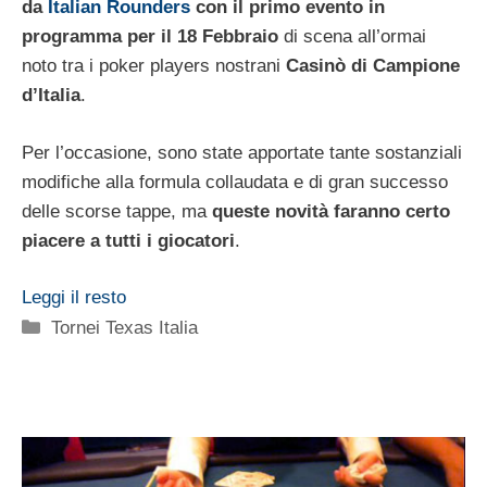
da
Italian Rounders
con il primo evento in
programma per il 18 Febbraio
di scena all’ormai
noto tra i poker players nostrani
Casinò di Campione
d’Italia
.
Per l’occasione, sono state apportate tante sostanziali
modifiche alla formula collaudata e di gran successo
delle scorse tappe, ma
queste novità faranno certo
piacere a tutti i giocatori
.
Leggi il resto
Categorie
Tornei Texas Italia