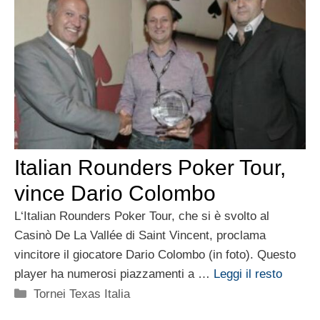
Italian Rounders Poker Tour,
vince Dario Colombo
L‘Italian Rounders Poker Tour, che si è svolto al
Casinò De La Vallée di Saint Vincent, proclama
vincitore il giocatore Dario Colombo (in foto). Questo
player ha numerosi piazzamenti a …
Leggi il resto
Categorie
Tornei Texas Italia