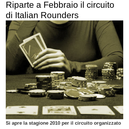
Riparte a Febbraio il circuito
di Italian Rounders
Si apre la stagione 2010 per il circuito organizzato