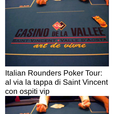
Italian Rounders Poker Tour:
al via la tappa di Saint Vincent
con ospiti vip