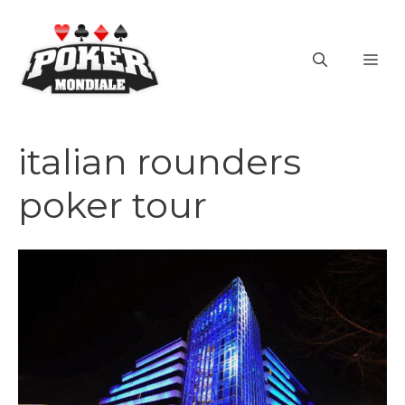
Vai
al
ME
contenuto
italian rounders
poker tour