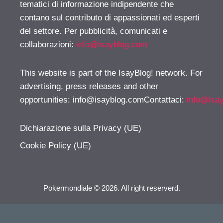
tematici di informazione indipendente che
contano sul contributo di appassionati ed esperti
del settore. Per pubblicità, comunicati e
collaborazioni:
info@isayblog.com
This website is part of the IsayBlog! network. For
advertising, press releases and other
opportunities:
info@isayblog.comContattaci
:
info@isa
Dichiarazione sulla Privacy (UE)
Cookie Policy (UE)
Pokermondiale © 2026. All right reserverd.