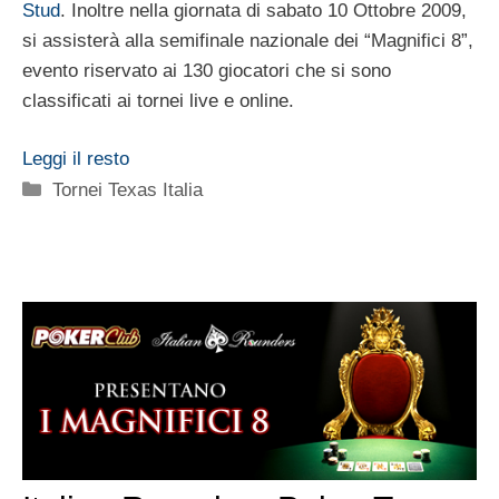
Stud
. Inoltre nella giornata di sabato 10 Ottobre 2009,
si assisterà alla semifinale nazionale dei “Magnifici 8”,
evento riservato ai 130 giocatori che si sono
classificati ai tornei live e online.
Leggi il resto
Categorie
Tornei Texas Italia