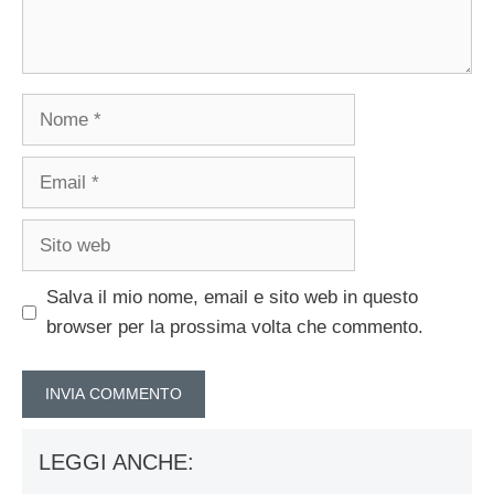
Nome
Email
Sito
web
Salva il mio nome, email e sito web in questo
browser per la prossima volta che commento.
LEGGI ANCHE: