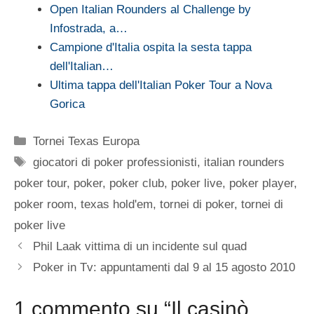
Open Italian Rounders al Challenge by
Infostrada, a…
Campione d'Italia ospita la sesta tappa
dell'Italian…
Ultima tappa dell'Italian Poker Tour a Nova
Gorica
Categorie
Tornei Texas Europa
Tag
giocatori di poker professionisti
,
italian rounders
poker tour
,
poker
,
poker club
,
poker live
,
poker player
,
poker room
,
texas hold'em
,
tornei di poker
,
tornei di
poker live
Phil Laak vittima di un incidente sul quad
Poker in Tv: appuntamenti dal 9 al 15 agosto 2010
1 commento su “Il casinò