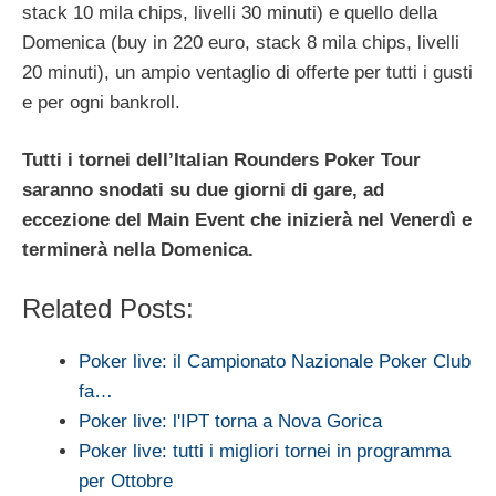
stack 10 mila chips, livelli 30 minuti) e quello della
Domenica (buy in 220 euro, stack 8 mila chips, livelli
20 minuti), un ampio ventaglio di offerte per tutti i gusti
e per ogni bankroll.
Tutti i tornei dell’Italian Rounders Poker Tour
saranno snodati su due giorni di gare, ad
eccezione del Main Event che inizierà nel Venerdì e
terminerà nella Domenica.
Related Posts:
Poker live: il Campionato Nazionale Poker Club
fa…
Poker live: l'IPT torna a Nova Gorica
Poker live: tutti i migliori tornei in programma
per Ottobre