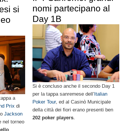
nomi partecipano al
si si
Day 1B
neo
Si è concluso anche il secondo Day 1
per la tappa sanremese dell’
Italian
 tappa a
Poker Tour
, ed al Casinò Municipale
nd Prix
di
della città dei fiori erano presenti ben
to
Jackson
202 poker players
.
e nel torneo
ello