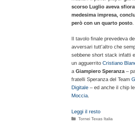
scorso Luglio aveva sfiora
medesima impresa, concl
però con un quarto posto
.
Il tavolo finale prevedeva de
avversari tutt’altro che semp
sebbene short stack infatti 
un agguerrito
Cristiano Blan
a
Giampiero Speranza
– pa
fratelli Speranza del Team
G
Digitale
– ed anche il chip l
Moccia
.
Leggi il resto
Categorie
Tornei Texas Italia