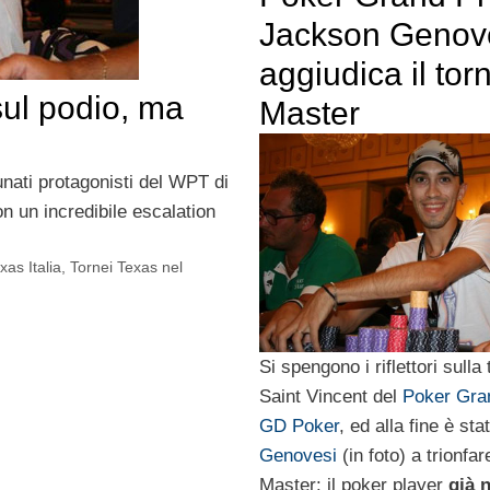
Jackson Genove
aggiudica il tor
ul podio, ma
Master
unati protagonisti del WPT di
n un incredibile escalation
xas Italia
,
Tornei Texas nel
Si spengono i riflettori sulla
Saint Vincent del
Poker Gra
GD Poker
, ed alla fine è sta
Genovesi
(in foto) a trionfar
Master: il poker player
già n