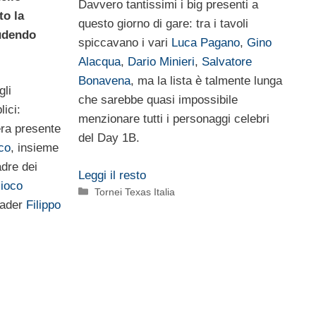
Davvero tantissimi i big presenti a
to la
questo giorno di gare: tra i tavoli
udendo
spiccavano i vari
Luca Pagano
,
Gino
Alacqua
,
Dario Minieri
,
Salvatore
Bonavena
, ma la lista è talmente lunga
gli
che sarebbe quasi impossibile
lici:
menzionare tutti i personaggi celebri
era presente
del Day 1B.
co
, insieme
dre dei
Leggi il resto
ioco
Categorie
Tornei Texas Italia
eader
Filippo