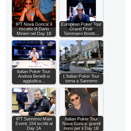
IPT Nova Gorica: il
European Poker Tour
riscatto di Dario
Grand Final:
Minieri nel Day 1B
Tommaso Briotti…
Italian Poker Tour:
Andrea Benelli si
L'Italian Poker Tour
aggiudica…
torna a Sanremo
IPT Sanremo Main
Italian Poker Tour
Event: 154 iscritti al
Nova Gorica: grandi
Day 1A
nomi per il Day 1B