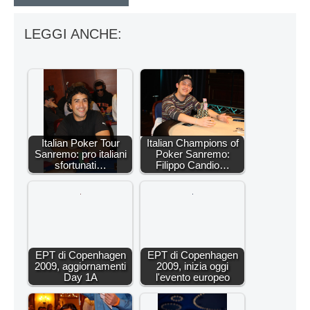
LEGGI ANCHE:
Italian Poker Tour
Italian Champions of
Sanremo: pro italiani
Poker Sanremo:
sfortunati…
Filippo Candio…
EPT di Copenhagen
EPT di Copenhagen
2009, aggiornamenti
2009, inizia oggi
Day 1A
l'evento europeo