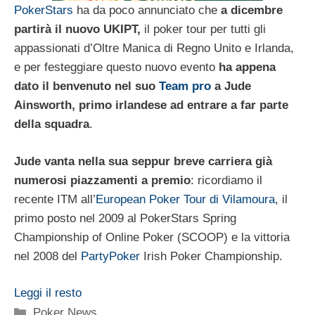
PokerStars
ha da poco annunciato che
a dicembre
partirà il nuovo UKIPT,
il poker tour per tutti gli
appassionati d’Oltre Manica di Regno Unito e Irlanda,
e per festeggiare questo nuovo evento
ha appena
dato il benvenuto nel suo
Team pro
a Jude
Ainsworth, primo irlandese ad entrare a far parte
della squadra
.
Jude vanta nella sua seppur breve carriera già
numerosi piazzamenti a premio
: ricordiamo il
recente ITM all’
European Poker Tour di Vilamoura
, il
primo posto nel 2009 al PokerStars Spring
Championship of Online Poker (SCOOP) e la vittoria
nel 2008 del
PartyPoker
Irish Poker Championship.
Leggi il resto
Categorie
Poker News