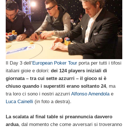
Il Day 3 dell’
European Poker Tour
porta per tutti i tifosi
italiani gioie e dolori:
dei 124 players iniziali di
giornata – tra cui sette azzurri – il gioco si è
chiuso quando i superstiti erano soltanto 24
, ma
tra loro ci sono i nostri azzurri
Alfonso Amendola
e
Luca Cainelli
(in foto a destra).
La scalata al final table si preannuncia davvero
ardua
, dal momento che come avversari si troveranno