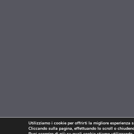
Utilizziamo i cookie per offrirti la migliore esperienza 
Cliccando sulla pagina, effettuando lo scroll o chiudendo
Puoi scoprire di più su quali cookie stiamo utilizzando 