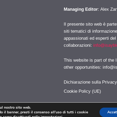
Managing Editor
: Alex Zar
Il presente sito web è part
siti tematici di informazion
appassionati ed esperti del
collaborazioni:
info@isayb
This website is part of the
other opportunities:
info@i
Dichiarazione sulla Privac
Cookie Policy (UE)
sul nostro sito web.
 il banner, presti il consenso all’uso di tutti i cookie
Accet
Pokermondiale © 2026. All right reserverd.
o come disattivarli nelle
impostazioni