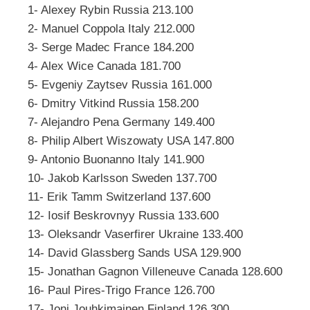
1- Alexey Rybin Russia 213.100
2- Manuel Coppola Italy 212.000
3- Serge Madec France 184.200
4- Alex Wice Canada 181.700
5- Evgeniy Zaytsev Russia 161.000
6- Dmitry Vitkind Russia 158.200
7- Alejandro Pena Germany 149.400
8- Philip Albert Wiszowaty USA 147.800
9- Antonio Buonanno Italy 141.900
10- Jakob Karlsson Sweden 137.700
11- Erik Tamm Switzerland 137.600
12- Iosif Beskrovnyy Russia 133.600
13- Oleksandr Vaserfirer Ukraine 133.400
14- David Glassberg Sands USA 129.900
15- Jonathan Gagnon Villeneuve Canada 128.600
16- Paul Pires-Trigo France 126.700
17- Joni Jouhkimainen Finland 126.300