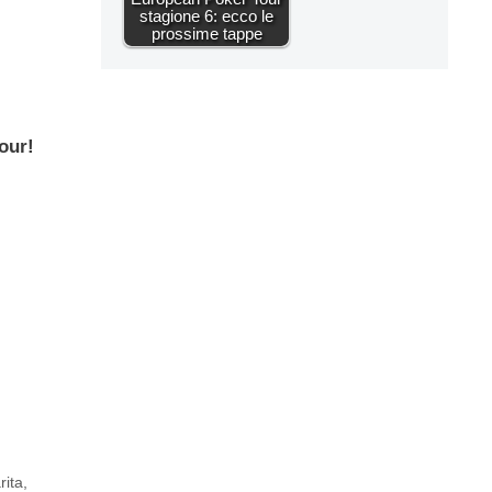
stagione 6: ecco le
prossime tappe
our!
rita
,