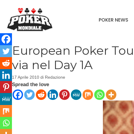
Vai
al
POKER NEWS
contenuto
European Poker Tour 
via nel Day 1A
17 Aprile 2010
di
Redazione
Spread the love