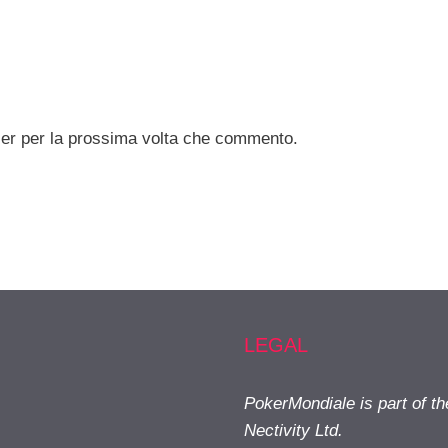
ser per la prossima volta che commento.
LEGAL
PokerMondiale is part of t
Nectivity Ltd.