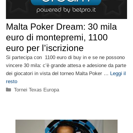
Malta Poker Dream: 30 mila
euro di montepremi, 1100
euro per l’iscrizione
Si partecipa con 1100 euro di buy in e se ne possono
vincere 30 mila: c’è grande attesa e adesione da parte
dei giocatori in vista del torneo Malta Poker …
Leggi il
resto
Categorie
Tornei Texas Europa