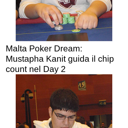
Malta Poker Dream:
Mustapha Kanit guida il chip
count nel Day 2