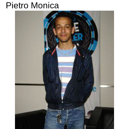
Pietro Monica