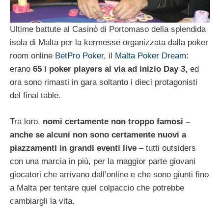
Ultime battute al Casinò di Portomaso della splendida
isola di Malta per la kermesse organizzata dalla poker
room online
BetPro Poker
, il
Malta Poker Dream
:
erano
65 i poker players al via ad inizio Day 3,
ed
ora sono rimasti in gara soltanto i dieci protagonisti
del final table.
Tra loro,
nomi certamente non troppo famosi –
anche se alcuni non sono certamente nuovi a
piazzamenti in grandi eventi live
– tutti outsiders
con una marcia in più, per la maggior parte giovani
giocatori che arrivano dall’online e che sono giunti fino
a Malta per tentare quel colpaccio che potrebbe
cambiargli la vita.