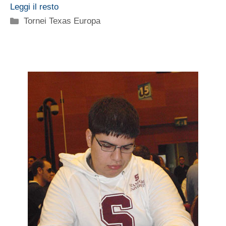
Leggi il resto
Categorie
Tornei Texas Europa