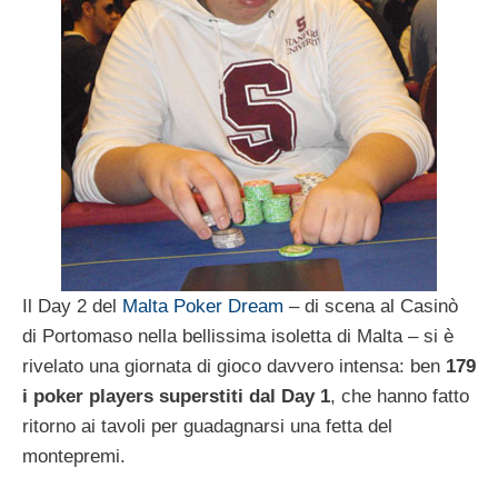
Il Day 2 del
Malta Poker Dream
– di scena al Casinò
di Portomaso nella bellissima isoletta di Malta – si è
rivelato una giornata di gioco davvero intensa: ben
179
i poker players superstiti dal Day 1
, che hanno fatto
ritorno ai tavoli per guadagnarsi una fetta del
montepremi.