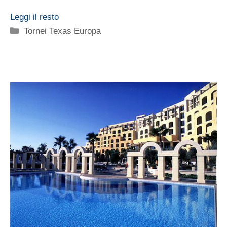
Leggi il resto
Categorie
Tornei Texas Europa