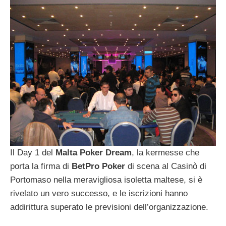
Il Day 1 del
Malta Poker Dream
, la kermesse che
porta la firma di
BetPro Poker
di scena al Casinò di
Portomaso nella meravigliosa isoletta maltese, si è
rivelato un vero successo, e le iscrizioni hanno
addirittura superato le previsioni dell’organizzazione.