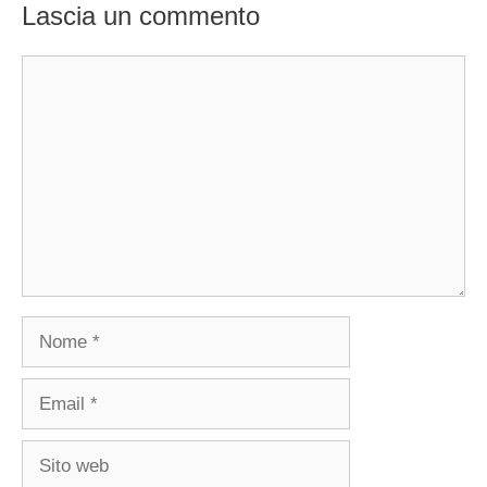
Lascia un commento
Commento
Nome
Email
Sito
web