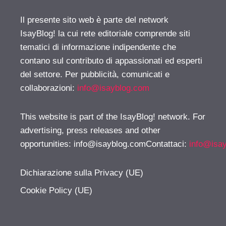
Il presente sito web è parte del network
IsayBlog! la cui rete editoriale comprende siti
tematici di informazione indipendente che
contano sul contributo di appassionati ed esperti
del settore. Per pubblicità, comunicati e
collaborazioni:
info@isayblog.com
This website is part of the IsayBlog! network. For
advertising, press releases and other
opportunities:
info@isayblog.comContattaci
:
info@isa
Dichiarazione sulla Privacy (UE)
Cookie Policy (UE)