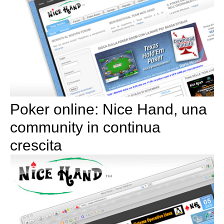
Poker online: Nice Hand, una
community in continua
crescita