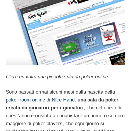
C’era un volta una piccola sala da poker online…
Sono passati ormai alcuni mesi dalla nascita della
poker room online
di
Nice Hand
,
una sala da poker
creata da giocatori per i giocatori
, che nel corso di
quest’anno è riuscita a conquistare un numero sempre
maggiore di poker players, che ogni giorno si