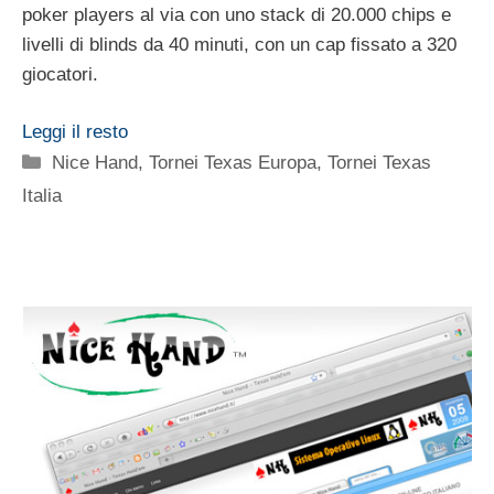
poker players al via con uno stack di 20.000 chips e
livelli di blinds da 40 minuti, con un cap fissato a 320
giocatori.
Leggi il resto
Categorie
Nice Hand
,
Tornei Texas Europa
,
Tornei Texas
Italia