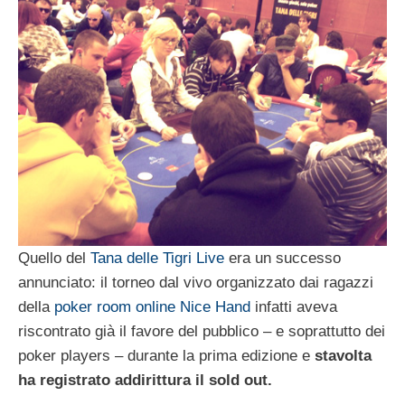
Quello del
Tana delle Tigri Live
era un successo
annunciato: il torneo dal vivo organizzato dai ragazzi
della
poker room online
Nice Hand
infatti aveva
riscontrato già il favore del pubblico – e soprattutto dei
poker players – durante la prima edizione e
stavolta
ha registrato addirittura il sold out.