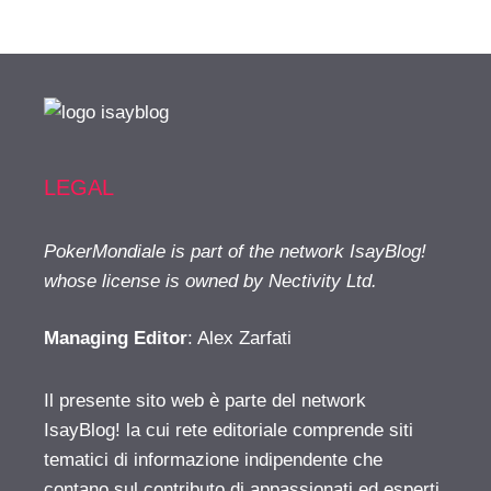
LEGAL
PokerMondiale is part of the network IsayBlog!
whose license is owned by Nectivity Ltd.
Managing Editor
: Alex Zarfati
Il presente sito web è parte del network
IsayBlog! la cui rete editoriale comprende siti
tematici di informazione indipendente che
contano sul contributo di appassionati ed esperti