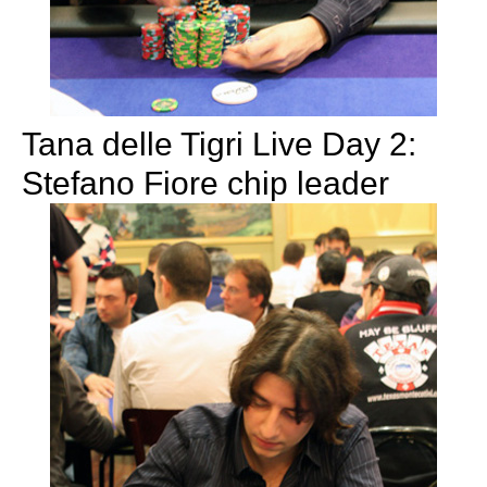
Tana delle Tigri Live Day 2:
Stefano Fiore chip leader