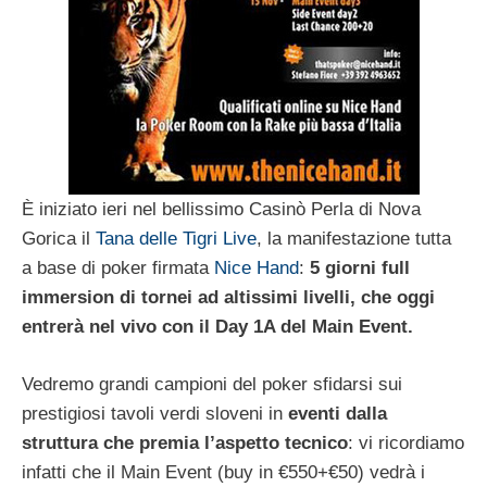
È iniziato ieri nel bellissimo Casinò Perla di Nova
Gorica il
Tana delle Tigri Live
, la manifestazione tutta
a base di poker firmata
Nice Hand
:
5 giorni full
immersion di tornei ad altissimi livelli, che oggi
entrerà nel vivo con il Day 1A del Main Event.
Vedremo grandi campioni del poker sfidarsi sui
prestigiosi tavoli verdi sloveni in
eventi dalla
struttura che premia l’aspetto tecnico
: vi ricordiamo
infatti che il Main Event (buy in €550+€50) vedrà i