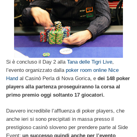
Si è concluso il Day 2 alla
Tana delle Tigri Live
,
l’evento organizzato dalla
poker room online
Nice
Hand
al Casinò Perla di Nova Gorica, e
dei 148 poker
players alla partenza proseguiranno la corsa al
primo premio oggi soltanto 17 giocatori.
Davvero incredibile l’affluenza di poker players, che
anche ieri si sono precipitati in massa presso il
prestigioso casinò sloveno per prendere parte al Side
Event:
un successo quindi anche per l’evento