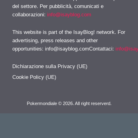
del settore. Per pubblicità, comunicati e
collaborazioni:
info@isayblog.com
This website is part of the IsayBlog! network. For
advertising, press releases and other
opportunities:
info@isayblog.comContattaci
:
info@isa
Dichiarazione sulla Privacy (UE)
Cookie Policy (UE)
Pokermondiale © 2026. All right reserverd.