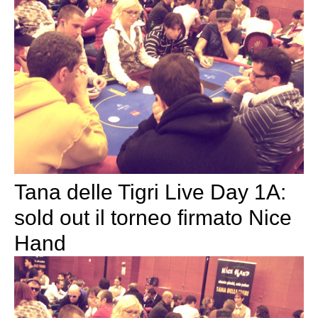
Tana delle Tigri Live Day 1A:
sold out il torneo firmato Nice
Hand