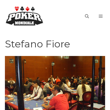
Vai
al
ME
contenuto
Stefano Fiore