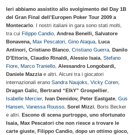
Ieri abbiamo assistito allo svolgimento del Day 1B
del Gran Final dell’Europen Poker Tour 2009 a
Montecarlo
. I nostri italiani in gara sono stati molti,
tra cui
Filippo Candio
,
Andrea Benelli, Salvatore
Bonavena,
Max Pescatori
,
Gino Alaqua
,
Luca
Antinori, Cristiano Blanco
,
Cristiano Guerra
,
Danilo
D’Ettoris, Claudio Rinaldi, Alessio Isaia
,
Stefano
Fiore
,
Marco Traniello
,
Alessandro Longobardi,
Daniele Mazzia
e altri. Alcuni tra i giocatori
internazionali erano
Sandra Naujoks
,
Vicky Coren
,
Dragan Galic, Bertrand “ElkY” Grospellier
,
Isabelle Mercier
,
Ivan Demidov, Peter Eastgate
,
Gus
Hansen
,
Vanessa Rousso
,
Sorel Mizzi
, Boris Becker
e altri.
Escono di scena purtroppo, uno sfortunato
Isaia, Max Pescatori che non riesce a trovare le
carte giuste, Filippo Candio, dopo un ottimo gioco,