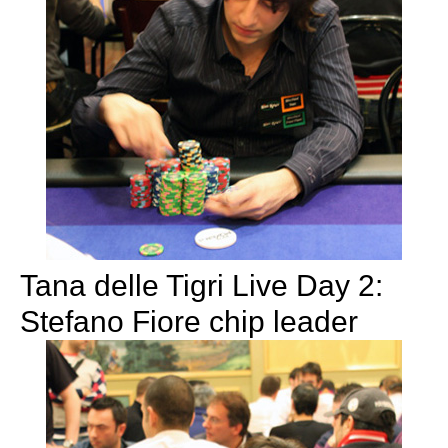
Tana delle Tigri Live Day 2:
Stefano Fiore chip leader