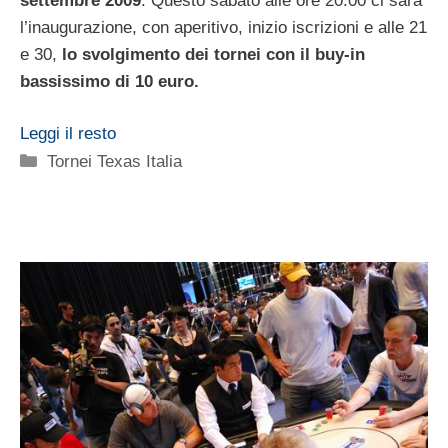
settembre 2009
. Questo sabato alle ore 20.00 ci sarà
l’inaugurazione, con aperitivo, inizio iscrizioni e alle 21
e 30,
lo svolgimento dei tornei con il buy-in
bassissimo di 10 euro.
Leggi il resto
Categorie
Tornei Texas Italia