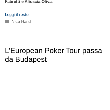
Fabretti e Alioscia Oliva.
Leggi il resto
Categorie
Nice Hand
L’European Poker Tour passa
da Budapest