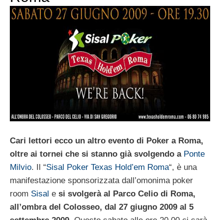
Cari lettori ecco un altro evento di Poker a Roma,
oltre ai tornei che si stanno già svolgendo a
Ponte
Milvio
. Il “
Sisal Poker Texas Hold’em Roma
“, è una
manifestazione sponsorizzata dall’omonima poker
room
Sisal
e
si svolgerà al Parco Celio di Roma,
all’ombra del Colosseo, dal 27 giugno 2009 al 5