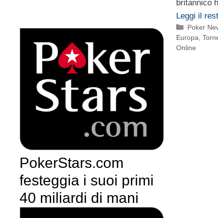
britannico
Leggi il res
Categorie
Poker Ne
Europa
,
Torne
Online
PokerStars.com
festeggia i suoi primi
40 miliardi di mani