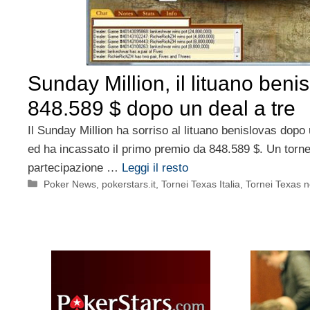
Sunday Million, il lituano beni
848.589 $ dopo un deal a tre
Il Sunday Million ha sorriso al lituano benislovas dopo
ed ha incassato il primo premio da 848.589 $. Un torne
partecipazione …
Leggi il resto
Categorie
Poker News
,
pokerstars.it
,
Tornei Texas Italia
,
Tornei Texas 