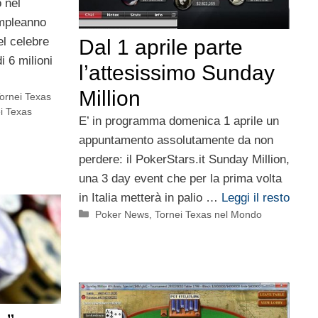
 nel
mpleanno
el celebre
Dal 1 aprile parte
 6 milioni
l’attesissimo Sunday
Million
ornei Texas
i Texas
E’ in programma domenica 1 aprile un
appuntamento assolutamente da non
perdere: il PokerStars.it Sunday Million,
una 3 day event che per la prima volta
in Italia metterà in palio …
Leggi il resto
Categorie
Poker News
,
Tornei Texas nel Mondo