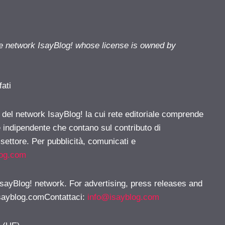
he network IsayBlog! whose license is owned by
fati
e del network IsayBlog! la cui rete editoriale comprende
e indipendente che contano sul contributo di
 settore. Per pubblicità, comunicati e
log.com
 IsayBlog! network. For advertising, press releases and
sayblog.comContattaci
:
info@isayblog.com