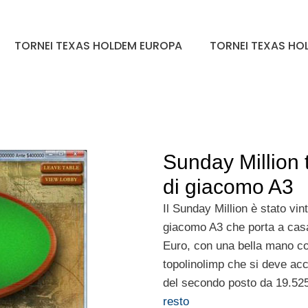
TORNEI TEXAS HOLDEM EUROPA
TORNEI TEXAS HOL
Sunday Million t
di giacomo A3
Il Sunday Million è stato vin
giacomo A3 che porta a cas
Euro, con una bella mano co
topolinolimp che si deve ac
del secondo posto da 19.5
resto