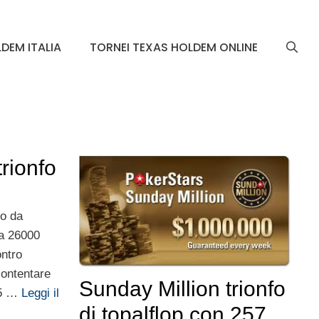
DEM ITALIA
TORNEI TEXAS HOLDEM ONLINE
rionfo
to da
a 26000
ntro
contentare
Sunday Million trionfo
25 …
Leggi il
di topalflop con 257