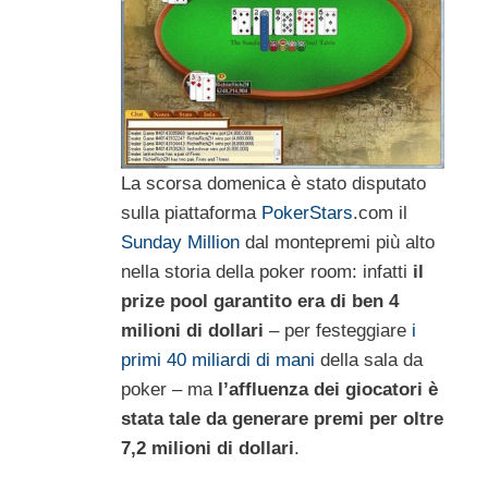
La scorsa domenica è stato disputato
sulla piattaforma
PokerStars
.com il
Sunday Million
dal montepremi più alto
nella storia della poker room: infatti
il
prize pool garantito era di ben 4
milioni di dollari
– per festeggiare
i
primi 40 miliardi di mani
della sala da
poker – ma
l’affluenza dei giocatori è
stata tale da generare premi per oltre
7,2 milioni di dollari
.