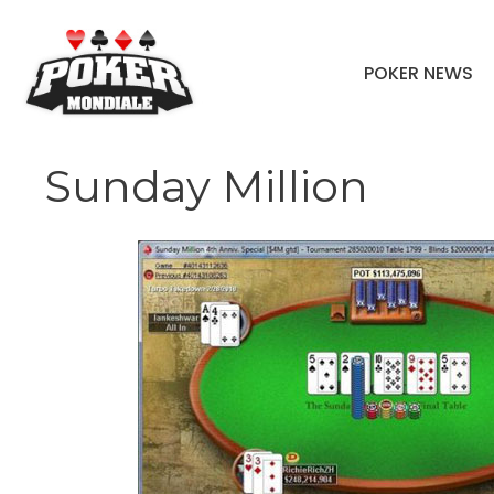
Vai
al
POKER NEWS
contenuto
Sunday Million