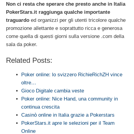
Non ci resta che sperare che presto anche in Italia
PokerStars.it raggiunga qualche importante
traguardo
ed organizzi per gli utenti tricolore qualche
promozione allettante e soprattutto ricca e generosa
come quella di questi giorni sulla versione .com della
sala da poker.
Related Posts:
Poker online: lo svizzero RichieRichZH vince
oltre…
Gioco Digitale cambia veste
Poker online: Nice Hand, una community in
continua crescita
Casinò online in Italia grazie a Pokerstars
PokerStars.it apre le selezioni per il Team
Online