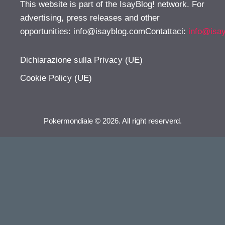
This website is part of the IsayBlog! network. For
advertising, press releases and other
opportunities:
info@isayblog.comContattaci
:
info@isa
Dichiarazione sulla Privacy (UE)
Cookie Policy (UE)
Pokermondiale © 2026. All right reserverd.