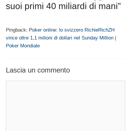
suoi primi 40 miliardi di mani”
Pingback:
Poker online: lo svizzero RichieRichZH
vince oltre 1,1 milioni di dollari nel Sunday Million |
Poker Mondiale
Lascia un commento
Commento