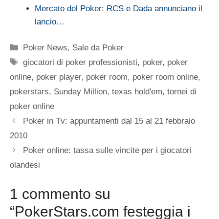
Mercato del Poker: RCS e Dada annunciano il
lancio…
Categorie
Poker News
,
Sale da Poker
Tag
giocatori di poker professionisti
,
poker
,
poker
online
,
poker player
,
poker room
,
poker room online
,
pokerstars
,
Sunday Million
,
texas hold'em
,
tornei di
poker online
Poker in Tv: appuntamenti dal 15 al 21 febbraio
2010
Poker online: tassa sulle vincite per i giocatori
olandesi
1 commento su
“PokerStars.com festeggia i