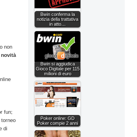
Bwin conferma la
notizia della trattativa
in atto…
o non
 novità
Bwin si aggiudica
Gioco Digitale per 115
milioni di euro
nline
r fun;
Poker online: GD
o torneo
Poker compie 2 anni
e di