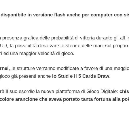
à
disponibile in versione flash anche per computer con s
 presenza grafica delle probabilità di vittoria durante gli all in
 la possibilità di salvare lo storico delle mani sul proprio
ori ed una maggior velocità di gioco.
rnei
, le strutture verranno modificate a favore di una maggi
 gioco già presenti anche
lo Stud e il 5 Cards Draw
.
 il suo esordio la nuova piattaforma di Gioco Digitale:
chis
 colore arancione che aveva portato tanta fortuna alla po