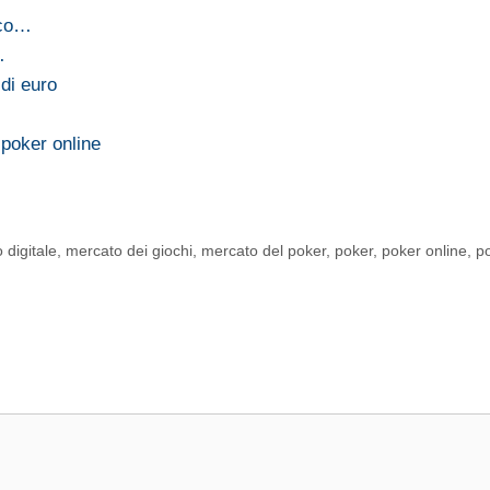
oco…
…
 di euro
 poker online
 digitale
,
mercato dei giochi
,
mercato del poker
,
poker
,
poker online
,
p