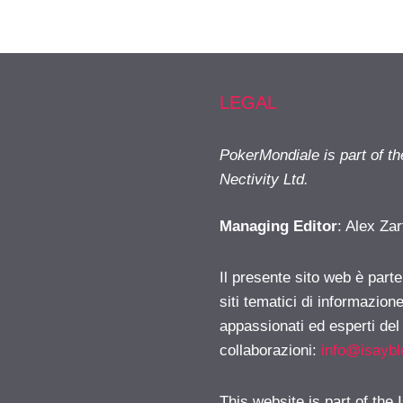
LEGAL
PokerMondiale is part of t
Nectivity Ltd.
Managing Editor
: Alex Zar
Il presente sito web è part
siti tematici di informazion
appassionati ed esperti del
collaborazioni:
info@isayb
This website is part of the