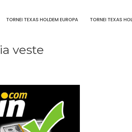
TORNEI TEXAS HOLDEM EUROPA
TORNEI TEXAS HOL
ia veste