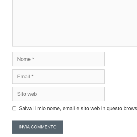
Nome
Email
Sito
web
Salva il mio nome, email e sito web in questo brow