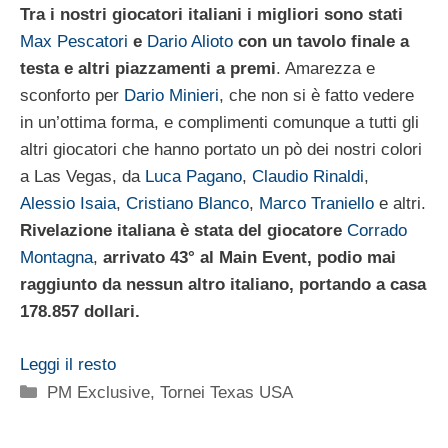
Tra i nostri giocatori italiani i migliori sono stati
Max Pescatori
e
Dario Alioto
con un tavolo finale a
testa e altri piazzamenti a premi
. Amarezza e
sconforto per
Dario Minieri
, che non si è fatto vedere
in un’ottima forma, e complimenti comunque a tutti gli
altri giocatori che hanno portato un pò dei nostri colori
a Las Vegas, da
Luca Pagano
,
Claudio Rinaldi
,
Alessio Isaia
,
Cristiano Blanco
,
Marco Traniello
e altri.
Rivelazione italiana è stata del giocatore
Corrado
Montagna
,
arrivato 43° al Main Event, podio mai
raggiunto da nessun altro italiano, portando a casa
178.857 dollari.
Leggi il resto
Categorie
PM Exclusive
,
Tornei Texas USA