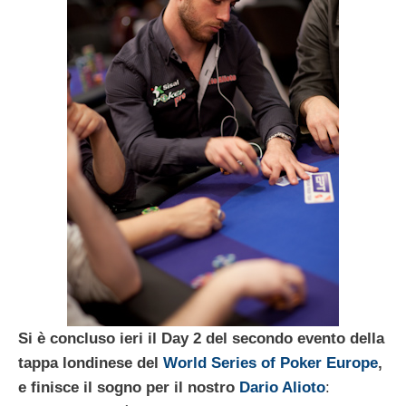
Si è concluso ieri il Day 2 del secondo evento della
tappa londinese del
World Series of Poker Europe
,
e finisce il sogno per il nostro
Dario Alioto
: