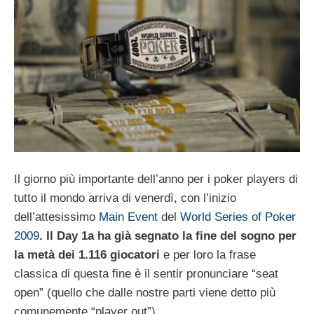
Il giorno più importante dell’anno per i poker players di
tutto il mondo arriva di venerdì, con l’inizio
dell’attesissimo
Main Event
del
World Series of Poker
2009
. Il Day 1a ha già segnato la fine del sogno per
la metà dei 1.116 giocatori
e per loro la frase
classica di questa fine è il sentir pronunciare “seat
open” (quello che dalle nostre parti viene detto più
comunemente “player out”).