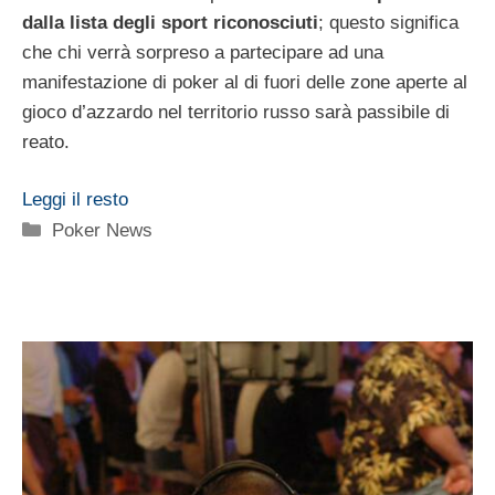
dalla lista degli sport riconosciuti
; questo significa
che chi verrà sorpreso a partecipare ad una
manifestazione di poker al di fuori delle zone aperte al
gioco d’azzardo nel territorio russo sarà passibile di
reato.
Leggi il resto
Categorie
Poker News