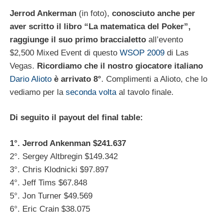
Jerrod Ankerman
(in foto),
conosciuto anche per
aver scritto il libro “La matematica del Poker”,
raggiunge il suo primo braccialetto
all’evento
$2,500 Mixed Event di questo
WSOP 2009
di Las
Vegas.
Ricordiamo che il nostro giocatore italiano
Dario Alioto
è arrivato 8°
. Complimenti a Alioto, che lo
vediamo per la
seconda volta
al tavolo finale.
Di seguito il payout del final table:
1°. Jerrod Ankenman $241.637
2°. Sergey Altbregin $149.342
3°. Chris Klodnicki $97.897
4°. Jeff Tims $67.848
5°. Jon Turner $49.569
6°. Eric Crain $38.075