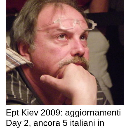
Ept Kiev 2009: aggiornamenti
Day 2, ancora 5 italiani in