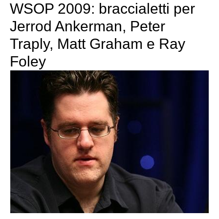
WSOP 2009: braccialetti per
Jerrod Ankerman, Peter
Traply, Matt Graham e Ray
Foley