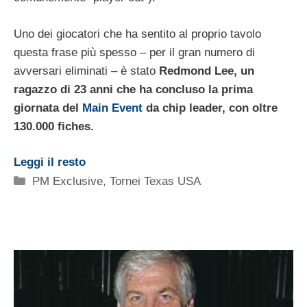
Uno dei giocatori che ha sentito al proprio tavolo
questa frase più spesso – per il gran numero di
avversari eliminati – è stato
Redmond Lee, un
ragazzo di 23 anni che ha concluso la prima
giornata del
Main Event
da chip leader, con oltre
130.000 fiches.
Leggi il resto
Categorie
PM Exclusive
,
Tornei Texas USA