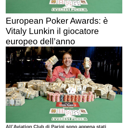
European Poker Awards: è
Vitaly Lunkin il giocatore
europeo dell’anno
All’Aviation Club di Parigi sono appena stati