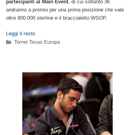
partecipanti al Main Event
, di cui soltanto 36
andranno a premio per una prima posizione che vale
oltre 800.000 sterline e il braccialetto WSOP.
Leggi il resto
Categorie
Tornei Texas Europa