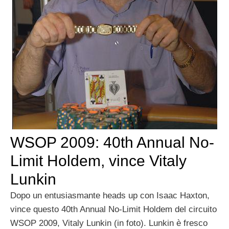
WSOP 2009: 40th Annual No-
Limit Holdem, vince Vitaly
Lunkin
Dopo un entusiasmante heads up con Isaac Haxton,
vince questo 40th Annual No-Limit Holdem del circuito
WSOP 2009, Vitaly Lunkin (in foto). Lunkin è fresco