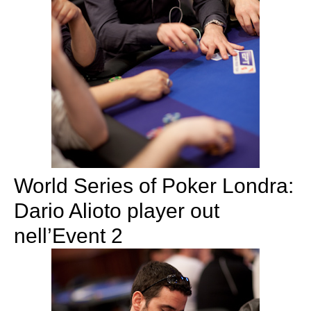
World Series of Poker Londra:
Dario Alioto player out
nell’Event 2