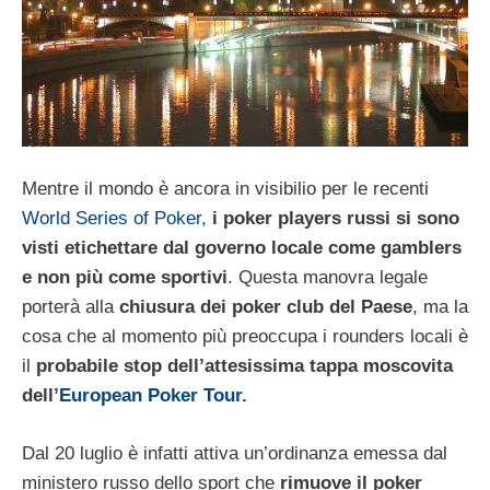
Mentre il mondo è ancora in visibilio per le recenti
World Series of Poker
,
i poker players russi si sono
visti etichettare dal governo locale come gamblers
e non più come sportivi
. Questa manovra legale
porterà alla
chiusura dei poker club del Paese
, ma la
cosa che al momento più preoccupa i rounders locali è
il
probabile stop dell’attesissima tappa moscovita
dell’
European Poker Tour
.
Dal 20 luglio è infatti attiva un’ordinanza emessa dal
ministero russo dello sport che
rimuove il poker