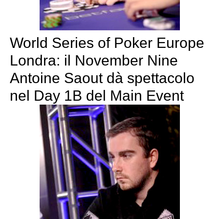
World Series of Poker Europe
Londra: il November Nine
Antoine Saout dà spettacolo
nel Day 1B del Main Event