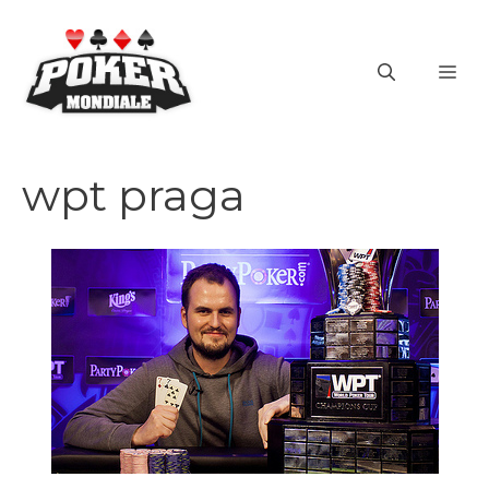
Vai
al
ME
contenuto
wpt praga