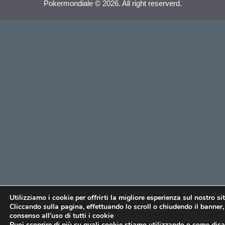
Pokermondiale © 2026. All right reserverd.
Utilizziamo i cookie per offrirti la migliore esperienza sul nostro si
Cliccando sulla pagina, effettuando lo scroll o chiudendo il banner, 
consenso all’uso di tutti i cookie
Puoi scoprire di più su quali cookie stiamo utilizzando o come disat