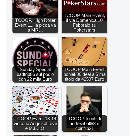
TCOOP Main Event,
TCOOP, HIgh Roller
il via Domenica 10
Event 11, la picca va
Febbraio su
a MR…
Pokerstars
Sunday Special
TCOOP Main Event
badtrip86 sul podio
boniek90 deal a 5 ma
con 22 mila Euro
titolo da 42597 Euro
TCOOP Event 13-14
TCOOP trionfi di
vincono AngelsofLove
andrewbull88 e
e M.E.I.O.
coinflip21