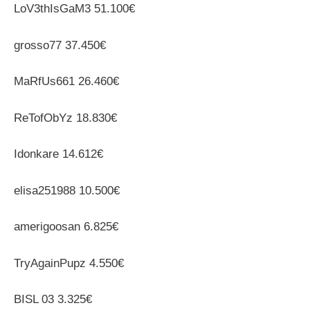
LoV3thIsGaM3 51.100€
grosso77 37.450€
MaRfUs661 26.460€
ReTofObYz 18.830€
Idonkare 14.612€
elisa251988 10.500€
amerigoosan 6.825€
TryAgainPupz 4.550€
BISL 03 3.325€