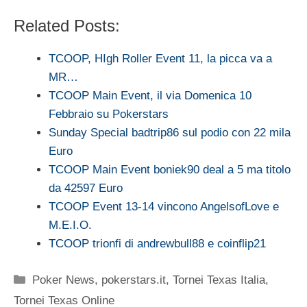
Related Posts:
TCOOP, HIgh Roller Event 11, la picca va a
MR…
TCOOP Main Event, il via Domenica 10
Febbraio su Pokerstars
Sunday Special badtrip86 sul podio con 22 mila
Euro
TCOOP Main Event boniek90 deal a 5 ma titolo
da 42597 Euro
TCOOP Event 13-14 vincono AngelsofLove e
M.E.I.O.
TCOOP trionfi di andrewbull88 e coinflip21
Categorie
Poker News
,
pokerstars.it
,
Tornei Texas Italia
,
Tornei Texas Online