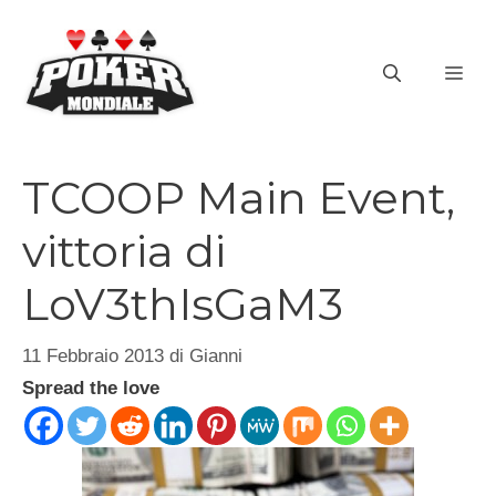
Vai
al
ME
contenuto
TCOOP Main Event,
vittoria di
LoV3thIsGaM3
11 Febbraio 2013
di
Gianni
Spread the love