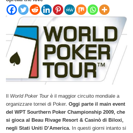
Il
World Poker Tour
è il maggior circuito mondiale a
organizzare tornei di Poker.
Oggi parte il main event
del WPT Sourthern Poker Championship 2009, che
si gioca al Beau Rivage Resort & Casinò di Biloxi,
negli Stati Uniti D’America.
In questi giorni intanto si