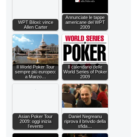
Annunciate le tappe
WPT Biloxi: vince
americane del WPT
Allen Carter
2009
Il World Poker Tour
Il calendario delle
sempre più europeo:
World Series of Poker
a Marzo…
2009
Asian Poker Tour
Daniel Negreanu
2009: oggi inizia
riprova il brivido della
l'evento
sfida…