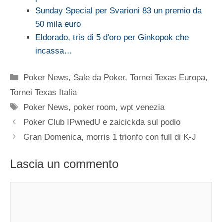
Sunday Special per Svarioni 83 un premio da
50 mila euro
Eldorado, tris di 5 d'oro per Ginkopok che
incassa…
Categorie
Poker News
,
Sale da Poker
,
Tornei Texas Europa
,
Tornei Texas Italia
Tag
Poker News
,
poker room
,
wpt venezia
Poker Club IPwnedU e zaicickda sul podio
Gran Domenica, morris 1 trionfo con full di K-J
Lascia un commento
Commento