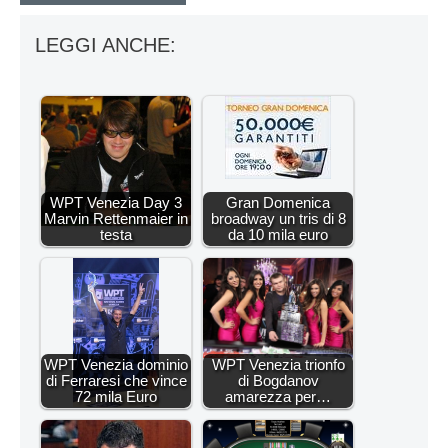
LEGGI ANCHE:
WPT Venezia Day 3
Gran Domenica
Marvin Rettenmaier in
broadway un tris di 8
testa
da 10 mila euro
WPT Venezia dominio
WPT Venezia trionfo
di Ferraresi che vince
di Bogdanov
72 mila Euro
amarezza per…