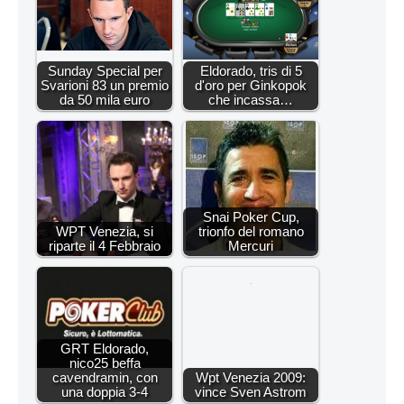
Sunday Special per
Eldorado, tris di 5
Svarioni 83 un premio
d'oro per Ginkopok
da 50 mila euro
che incassa…
Snai Poker Cup,
WPT Venezia, si
trionfo del romano
riparte il 4 Febbraio
Mercuri
GRT Eldorado,
nico25 beffa
cavendramin, con
Wpt Venezia 2009:
una doppia 3-4
vince Sven Astrom