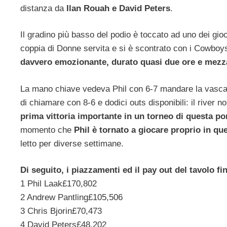
distanza da
Ilan Rouah e David Peters
.
Il gradino più basso del podio è toccato ad uno dei gio
coppia di Donne servita e si è scontrato con i Cowboys d
davvero emozionante, durato quasi due ore e mezz
La mano chiave vedeva Phil con 6-7 mandare la vasca
di chiamare con 8-6 e dodici outs disponibili: il river 
prima vittoria importante in un torneo di questa po
momento che
Phil è tornato a giocare proprio in que
letto per diverse settimane.
Di seguito, i piazzamenti ed il pay out del tavolo 
1 Phil Laak£170,802
2 Andrew Pantling£105,506
3 Chris Bjorin£70,473
4 David Peters£48,202