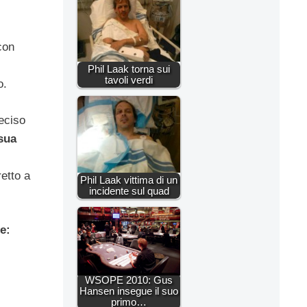
con
Phil Laak torna sui
tavoli verdi
o.
eciso
 sua
etto a
Phil Laak vittima di un
incidente sul quad
e:
WSOPE 2010: Gus
Hansen insegue il suo
primo…