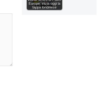
Europe: inizia oggi la
tappa londinese