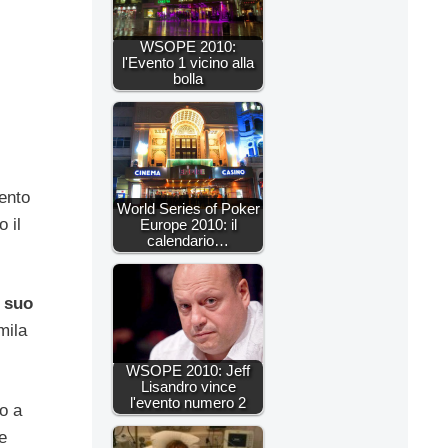
WSOPE 2010:
l'Evento 1 vicino alla
bolla
ento
World Series of Poker
o il
Europe 2010: il
calendario…
l suo
mila
WSOPE 2010: Jeff
Lisandro vince
l'evento numero 2
ro a
e