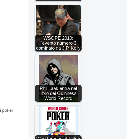
WSOPE 2010:
l'evento numero 3
dominato da J.P. Kelly
Phil Laak entra nel
libro dei Guinness
World Record
di poker
World Series of Poker