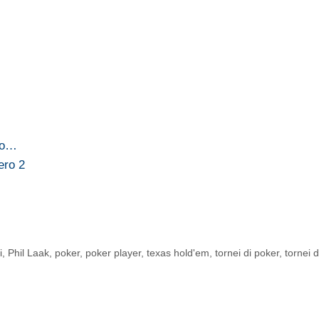
rio…
ero 2
i
,
Phil Laak
,
poker
,
poker player
,
texas hold'em
,
tornei di poker
,
tornei 