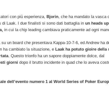
catori con più esperienza,
Bjorin
, che ha mandato la vasca 
i Laak. I due finalisti si sono dati battaglia in
un heads up
a,
in cui la chip leading cambiava praticamente ad ogni man
 su un board che presentava Kappa-10-7-6, ed Andrew ha d
non ha cambiato la situazione, e
Laak ha potuto gioire della
rtata
. Questo trionfo ha un sapore doppiamente dolce, dal
sti giorni
dopo il brutto incidente in quad che lo aveva costr
finale dell’evento numero 1 al World Series of Poker Europ