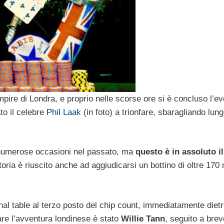
ire di Londra, e proprio nelle scorse ore si è concluso l’ev
to il celebre
Phil Laak
(in foto) a trionfare, sbaragliando lung
 in numerose occasioni nel passato, ma
questo è in assoluto i
ttoria è riuscito anche ad aggiudicarsi un bottino di oltre 170 
inal table al terzo posto del chip count, immediatamente diet
are l’avventura londinese è stato
Willie Tann
, seguito a brev