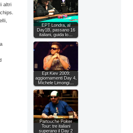
 altri
chips.
lli,
EPT Londra, al
Day1B, passano 16
italiani, guida lo…
la
d
Ept Kiev 2009:
aggiornamenti Day 4,
Michele Limongi…
Partouche Poker
Tour: tre italiani
superano il Day 2