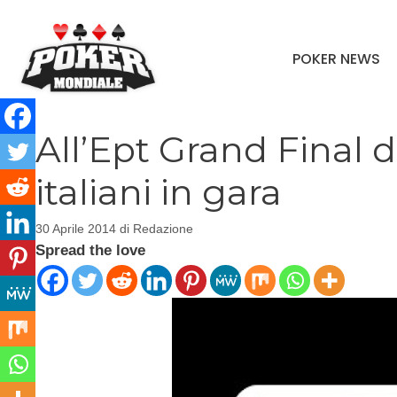
Vai
al
POKER NEWS
contenuto
All’Ept Grand Final 
italiani in gara
30 Aprile 2014
di
Redazione
Spread the love