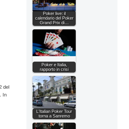
Poker live: il
calendario del Poker
Grand Prix di…
Poker e Italia,
rapporto in crisi
2 del
. In
L'Italian Poker Tour
torna a Sanremo