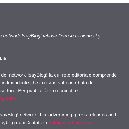
he network IsayBlog! whose license is owned by
fati
e del network IsayBlog! la cui rete editoriale comprende
e indipendente che contano sul contributo di
 settore. Per pubblicità, comunicati e
log.com
 IsayBlog! network. For advertising, press releases and
sayblog.comContattaci
:
info@isayblog.com