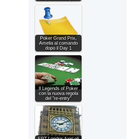
Poker Grand Prix,
Amelia al comando
dopo il Day 1
Il Legends of Poker
con la nuova regola
del "re-entry"
EPT Londra: fuori gli