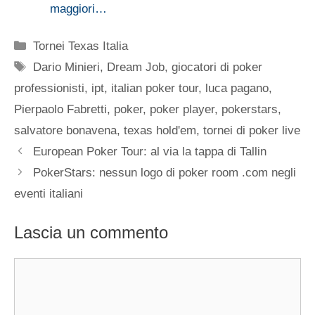
maggiori…
Categorie
Tornei Texas Italia
Tag
Dario Minieri
,
Dream Job
,
giocatori di poker
professionisti
,
ipt
,
italian poker tour
,
luca pagano
,
Pierpaolo Fabretti
,
poker
,
poker player
,
pokerstars
,
salvatore bonavena
,
texas hold'em
,
tornei di poker live
European Poker Tour: al via la tappa di Tallin
PokerStars: nessun logo di poker room .com negli
eventi italiani
Lascia un commento
Commento