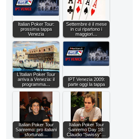
Italian Poker Tour:
Settembre é il mese
prossima tappa
in cui ripartono i
Venezia
maggiori…
L'Italian Poker Tour
arriva a Venezia: il
IPT Venezia 2009:
programma…
parte oggi la tappa
Italian Poker Tour
Italian Poker Tour
Sanremo: pro italiani
Sanremo Day 1B:
sfortunati…
Claudio "Swissy"…