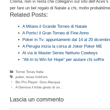
Crema
, non vi resta che collegarvi sul sito dell’Aces’
per fare un bel regalo di Natale a chi, molto probabilme
Related Posts:
A Milano il Grande Torneo di Natale
A Portici il Gran Torneo di Fine Anno
Poker in Tv: appuntamenti dal 14 al 20 dicembr
A Perugia inizia la corsa al Joker Poker ME
Al via le Master Series Nettuno Cowboys
"All-In to Win for Hope" per aiutare chi soffre
Categorie
Tornei Texas Italia
Tag
poker
,
texas hold'em
Bio Pro Player: Gino Alacqua
A Genova il triste gesto di un…
Lascia un commento