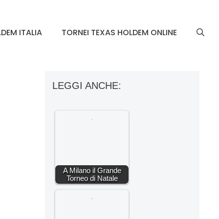
DEM ITALIA
TORNEI TEXAS HOLDEM ONLINE
LEGGI ANCHE:
A Milano il Grande
Torneo di Natale