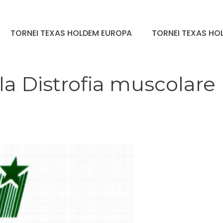
TORNEI TEXAS HOLDEM EUROPA
TORNEI TEXAS HOL
la Distrofia muscolare