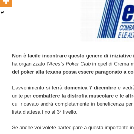
Non è facile incontrare questo genere di iniziative
ha organizzato l’
Aces’s Poker Club
in quel di Crema 
del poker alla texana possa essere paragonato a co
L’avvenimento si terrà
domenica 7 dicembre
e vedrà 
unite per
combattere la distrofia muscolare e le alt
cui ricavato andrà completamente in beneficenza per 
lista d’attesa fino al 3° livello.
Se anche voi volete partecipare a questa importante in