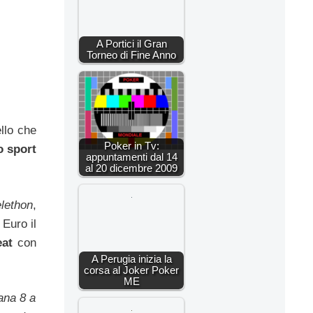
A Portici il Gran
Torneo di Fine Anno
ello che
Poker in Tv:
o sport
appuntamenti dal 14
al 20 dicembre 2009
elethon
,
Euro il
eat
con
A Perugia inizia la
corsa al Joker Poker
ME
ana 8 a