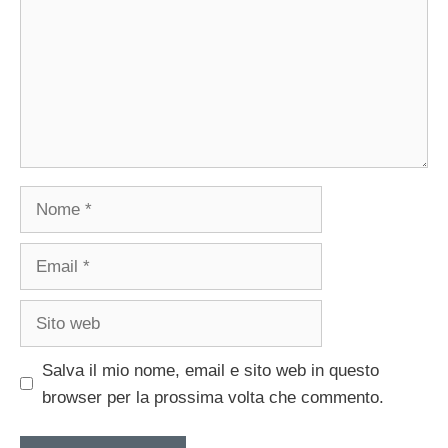
Nome
Email
Sito
web
Salva il mio nome, email e sito web in questo
browser per la prossima volta che commento.