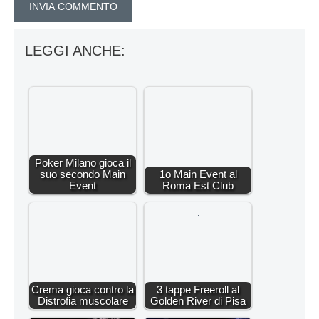
LEGGI ANCHE:
Poker Milano gioca il
suo secondo Main
1o Main Event al
Event
Roma Est Club
Crema gioca contro la
3 tappe Freeroll al
Distrofia muscolare
Golden River di Pisa