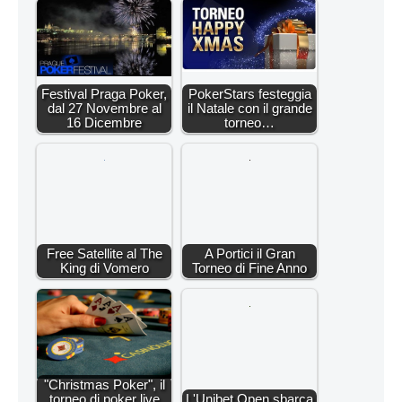
Festival Praga Poker,
PokerStars festeggia
dal 27 Novembre al
il Natale con il grande
16 Dicembre
torneo…
Free Satellite al The
A Portici il Gran
King di Vomero
Torneo di Fine Anno
"Christmas Poker", il
torneo di poker live
L'Unibet Open sbarca