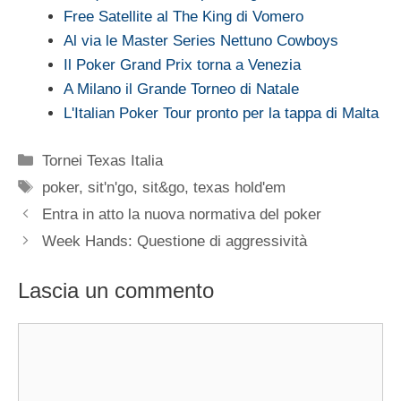
Free Satellite al The King di Vomero
Al via le Master Series Nettuno Cowboys
Il Poker Grand Prix torna a Venezia
A Milano il Grande Torneo di Natale
L'Italian Poker Tour pronto per la tappa di Malta
Categorie
Tornei Texas Italia
Tag
poker
,
sit'n'go
,
sit&go
,
texas hold'em
Entra in atto la nuova normativa del poker
Week Hands: Questione di aggressività
Lascia un commento
Commento