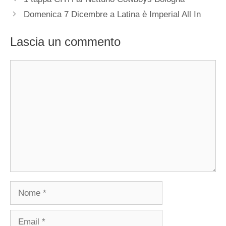
Domenica 7 Dicembre a Latina è Imperial All In
Lascia un commento
Commento
Nome
Email