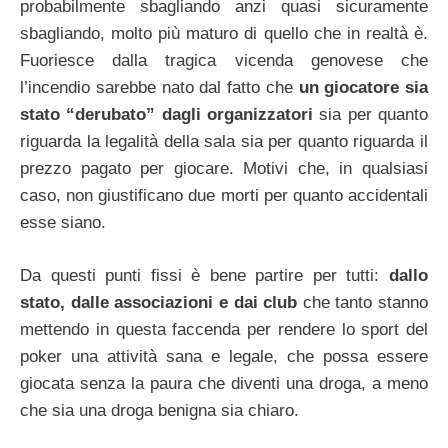
probabilmente sbagliando anzi quasi sicuramente
sbagliando, molto più maturo di quello che in realtà è.
Fuoriesce dalla tragica vicenda genovese che
l’incendio sarebbe nato dal fatto che
un giocatore sia
stato “derubato” dagli organizzatori
sia per quanto
riguarda la legalità della sala sia per quanto riguarda il
prezzo pagato per giocare. Motivi che, in qualsiasi
caso, non giustificano due morti per quanto accidentali
esse siano.
Da questi punti fissi è bene partire per tutti:
dallo
stato, dalle associazioni e dai club
che tanto stanno
mettendo in questa faccenda per rendere lo sport del
poker una attività sana e legale, che possa essere
giocata senza la paura che diventi una droga, a meno
che sia una droga benigna sia chiaro.