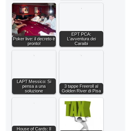
EPT PCA:
Poker live: il decreto è
L'avventura dei
pronto!
Caraibi
LAPT Messico: Si
pensa a una
3 tappe Freeroll al
soluzione
Golden River di Pisa
House of Cards: Il