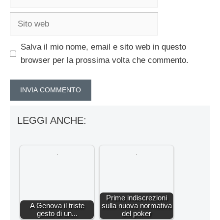
Sito
web
Salva il mio nome, email e sito web in questo
browser per la prossima volta che commento.
LEGGI ANCHE:
Prime indiscrezioni
A Genova il triste
sulla nuova normativa
gesto di un...
del poker