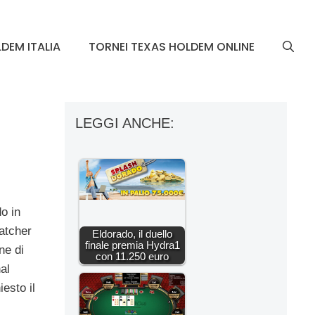
DEM ITALIA
TORNEI TEXAS HOLDEM ONLINE
LEGGI ANCHE:
o in
atcher
Eldorado, il duello
finale premia Hydra1
ne di
con 11.250 euro
al
iesto il