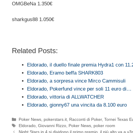
OMGBeNa 1.350€
sharkgus88 1.050€
Related Posts:
Eldorado, il duello finale premia Hydra1 con 11
Eldorado, Eramo beffa SHARK803
Eldorado, a sorpresa vince Mirco Cammisuli
Eldorado, Pokerfund vince per soli 11 euro di…
Eldorado, vittoria di ALLWATCHER
Eldorado, gionny67 una vincita da 8.100 euro
Categorie
Poker News
,
pokerstars.it
,
Racconti di Poker
,
Tornei Texas E
Tag
Eldorado
,
Giovanni Rizzo
,
Poker News
,
poker room
Night Stars in 4 si dividono il primo premio, il più alto va a