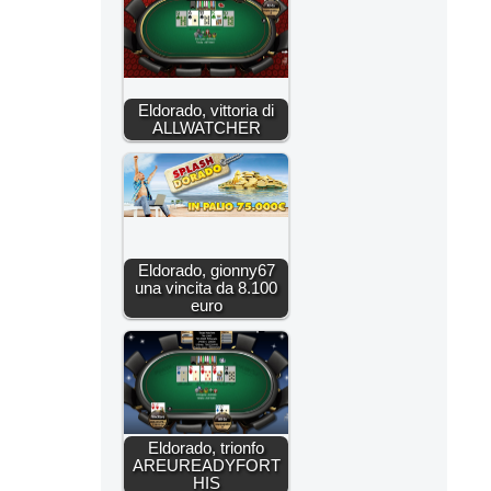
Eldorado, vittoria di
ALLWATCHER
Eldorado, gionny67
una vincita da 8.100
euro
Eldorado, trionfo
AREUREADYFORT
HIS