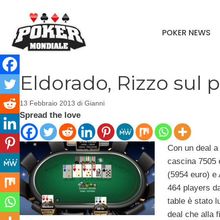
Vai
al
POKER NEWS
contenuto
Eldorado, Rizzo sul 
13 Febbraio 2013
di
Gianni
Spread the love
Con un deal a
cascina 7505 e
(5954 euro) e 
464 players da
table è stato l
deal che alla 