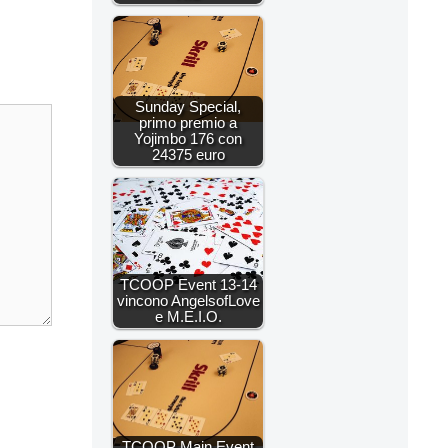
Sunday Special,
primo premio a
Yojimbo 176 con
24375 euro
TCOOP Event 13-14
vincono AngelsofLove
e M.E.I.O.
TCOOP Main Event