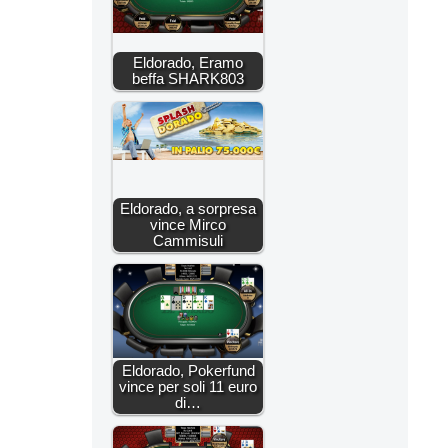
Eldorado, Eramo
beffa SHARK803
Eldorado, a sorpresa
vince Mirco
Cammisuli
Eldorado, Pokerfund
vince per soli 11 euro
di…