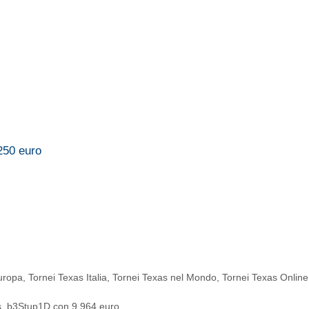
.250 euro
uropa
,
Tornei Texas Italia
,
Tornei Texas nel Mondo
,
Tornei Texas Online
 y3s_b3Stup1D con 9.964 euro