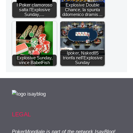
I Poker clamoroso
Explosive Double
salta l'Explosive
Chance, la spunta
Sunday,…
ddomenico dramis…
Ipoker, Naked85
Explosive Sunday,
trionfa nell'Explosive
vince BabelFish
Sunday
LEGAL
PokerMondiale is part of the network IsayBlog!