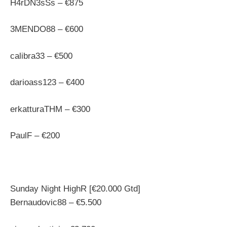
H4rDN3sSs – €875
3MENDO88 – €600
calibra33 – €500
darioass123 – €400
erkatturaTHM – €300
PaulF – €200
Sunday Night HighR [€20.000 Gtd]
Bernaudovic88 – €5.500