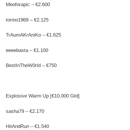
Meoforapic – €2.600
torino1969 – €2.125
TrAumAKrAniKo – €1.625
eeeebasta – €1.100
BestInTheW0rld – €750
Explosive Warm Up [€10.000 Gtd]
sasha79 – €2.170
HitAndRun – €1.540