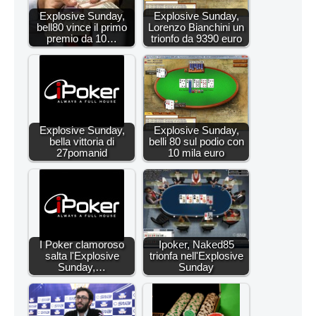
Explosive Sunday,
Explosive Sunday,
bell80 vince il primo
Lorenzo Bianchini un
premio da 10…
trionfo da 9390 euro
Explosive Sunday,
Explosive Sunday,
bella vittoria di
belli 80 sul podio con
27pomanid
10 mila euro
I Poker clamoroso
Ipoker, Naked85
salta l'Explosive
trionfa nell'Explosive
Sunday,…
Sunday