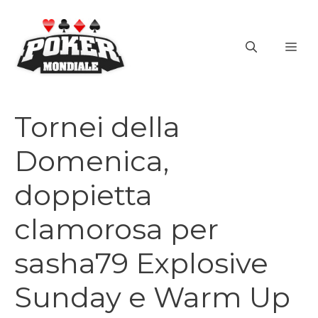
Vai
al
ME
contenuto
Tornei della
Domenica,
doppietta
clamorosa per
sasha79 Explosive
Sunday e Warm Up