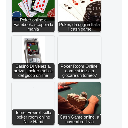
Poker online e
Facebook: scoppia la
Poker, da oggi in Italia
mania
il cash game
Casinò Di Venezia,
Poker Room Online:
arriva Il poker mobile
come si inizia a
del gioco on line
giocare un torneo?
Tornei Freeroll sulla
poker room online
Cash Game online, a
Nice Hand
novembre il via