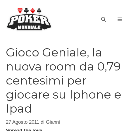
Vai
al
ME
contenuto
Gioco Geniale, la
nuova room da 0,79
centesimi per
giocare su Iphone e
Ipad
27 Agosto 2011
di
Gianni
Spread the love