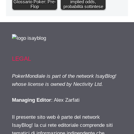
Glossario Poker: Pre-
implied odds,
Flop
probabilità sottintese
LEGAL
PokerMondiale is part of the network IsayBlog!
whose license is owned by Nectivity Ltd.
Managing Editor
: Alex Zarfati
Il presente sito web è parte del network
IsayBlog! la cui rete editoriale comprende siti
tematici di informazione indipendente che