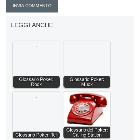
LEGGI ANCHE:
Glossario Poker:
Glossario Poker:
Rock
Muck
Glossario del Poker:
Glossario Poker: Tell
Calling Station