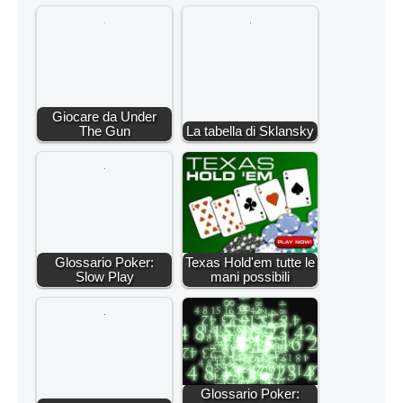
Giocare da Under
The Gun
La tabella di Sklansky
Glossario Poker:
Texas Hold'em tutte le
Slow Play
mani possibili
Glossario Poker: