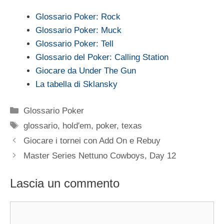
Glossario Poker: Rock
Glossario Poker: Muck
Glossario Poker: Tell
Glossario del Poker: Calling Station
Giocare da Under The Gun
La tabella di Sklansky
Categorie
Glossario Poker
Tag
glossario
,
hold'em
,
poker
,
texas
Giocare i tornei con Add On e Rebuy
Master Series Nettuno Cowboys, Day 12
Lascia un commento
Commento