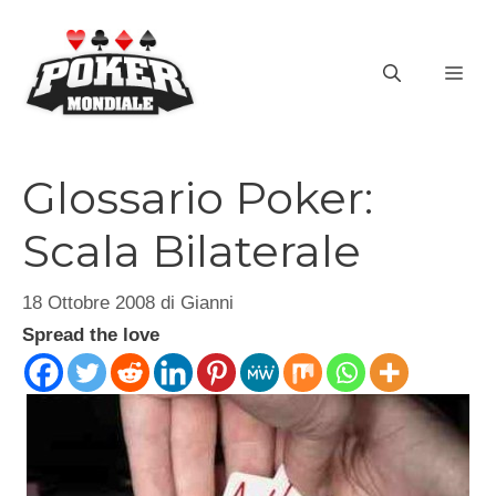
Vai
al
ME
contenuto
Glossario Poker:
Scala Bilaterale
18 Ottobre 2008
di
Gianni
Spread the love