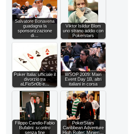
Salvatore Bonavena
guadagna la
Viktor Isildur Blom
sponsorizzazione
uno strano addio con
di…
Pokerstars
Poker Italia: ufficiale il
WSOP 2009: Main
divorzio tra
Event Day 1B, altri
aLFioSn0b e…
italiani in corsa
Filippo Candio-Fabio
PokerStars
Bufalini: scontro
Caribbean Adventure
senza fine
High Roller: Minieri…