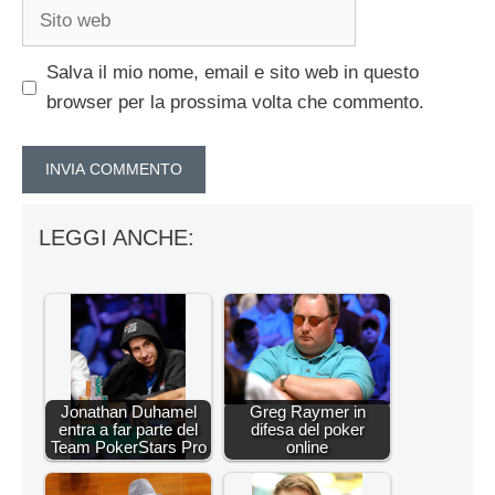
Sito
web
Salva il mio nome, email e sito web in questo
browser per la prossima volta che commento.
LEGGI ANCHE:
Jonathan Duhamel
Greg Raymer in
entra a far parte del
difesa del poker
Team PokerStars Pro
online