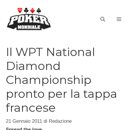
Vai
al
ME
contenuto
Il WPT National
Diamond
Championship
pronto per la tappa
francese
21 Gennaio 2011
di
Redazione
Spread the love