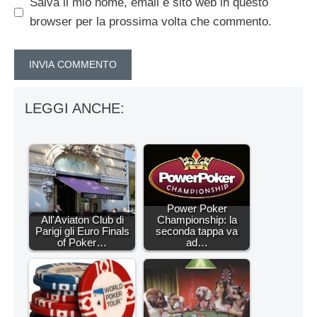
Salva il mio nome, email e sito web in questo
browser per la prossima volta che commento.
LEGGI ANCHE:
Power Poker
All'Aviaton Club di
Championship: la
Parigi gli Euro Finals
seconda tappa va
of Poker…
ad…