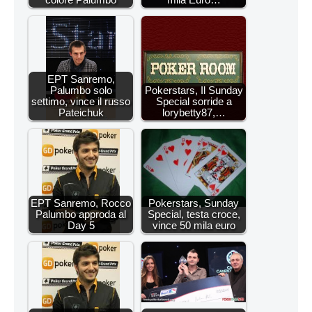
EPT Sanremo,
Palumbo solo
Pokerstars, Il Sunday
settimo, vince il russo
Special sorride a
Pateichuk
lorybetty87,…
EPT Sanremo, Rocco
Pokerstars, Sunday
Palumbo approda al
Special, testa croce,
Day 5
vince 50 mila euro