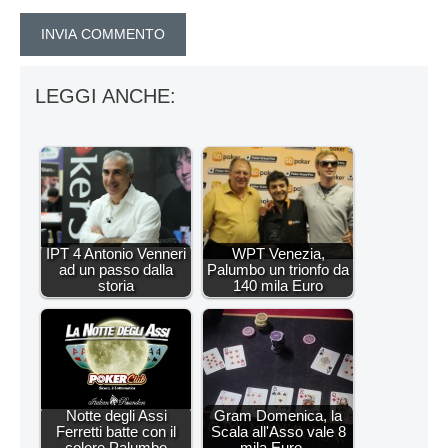
LEGGI ANCHE:
IPT 4 Antonio Venneri
WPT Venezia,
ad un passo dalla
Palumbo un trionfo da
storia
140 mila Euro
Notte degli Assi
Gram Domenica, la
Ferretti batte con il
Scala all'Asso vale 8
colore Palumbo
mila Euro…