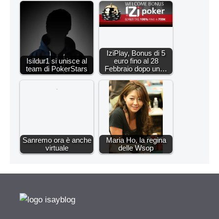
IziPlay, Bonus di 5
Isildur1 si unisce al
euro fino al 28
team di PokerStars
Febbraio dopo un…
Sanremo ora è anche
Maria Ho, la regina
virtuale
delle Wsop