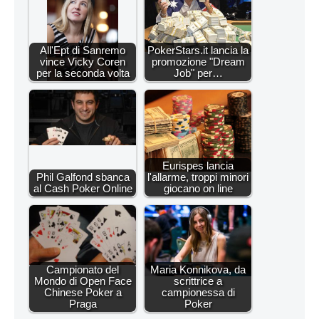
All'Ept di Sanremo
PokerStars.it lancia la
vince Vicky Coren
promozione "Dream
per la seconda volta
Job" per…
Eurispes lancia
Phil Galfond sbanca
l'allarme, troppi minori
al Cash Poker Online
giocano on line
Campionato del
Maria Konnikova, da
Mondo di Open Face
scrittrice a
Chinese Poker a
campionessa di
Praga
Poker