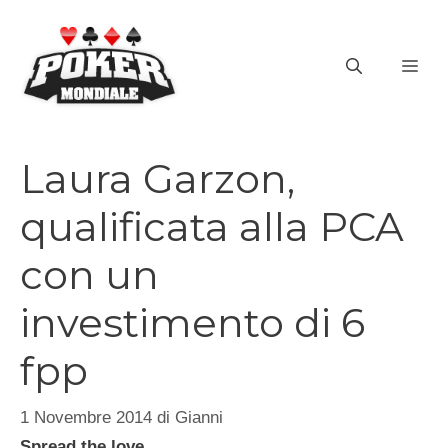
Vai
al
ME
contenuto
Laura Garzon,
qualificata alla PCA
con un
investimento di 6
fpp
1 Novembre 2014
di
Gianni
Spread the love