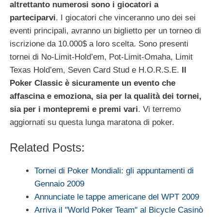
altrettanto numerosi sono i giocatori a
parteciparvi
. I giocatori che vinceranno uno dei sei
eventi principali, avranno un biglietto per un torneo di
iscrizione da 10.000$ a loro scelta. Sono presenti
tornei di No-Limit-Hold’em, Pot-Limit-Omaha, Limit
Texas Hold’em, Seven Card Stud e H.O.R.S.E.
Il
Poker Classic è sicuramente un evento che
affascina e emoziona, sia per la qualità dei tornei,
sia per i montepremi e premi vari
. Vi terremo
aggiornati su questa lunga maratona di poker.
Related Posts:
Tornei di Poker Mondiali: gli appuntamenti di
Gennaio 2009
Annunciate le tappe americane del WPT 2009
Arriva il "World Poker Team" al Bicycle Casinò