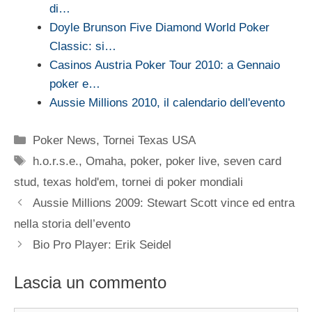
di…
Doyle Brunson Five Diamond World Poker
Classic: si…
Casinos Austria Poker Tour 2010: a Gennaio
poker e…
Aussie Millions 2010, il calendario dell'evento
Categorie
Poker News
,
Tornei Texas USA
Tag
h.o.r.s.e.
,
Omaha
,
poker
,
poker live
,
seven card
stud
,
texas hold'em
,
tornei di poker mondiali
Aussie Millions 2009: Stewart Scott vince ed entra
nella storia dell’evento
Bio Pro Player: Erik Seidel
Lascia un commento