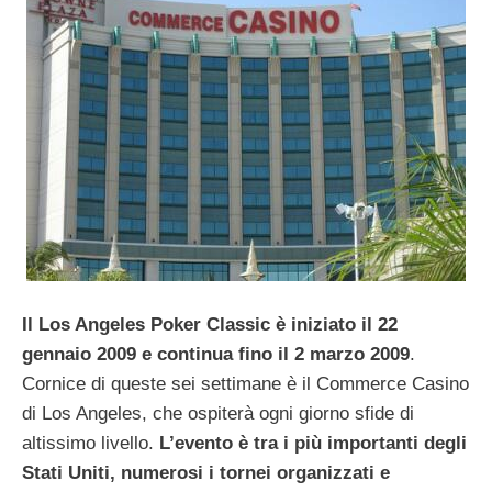
Il Los Angeles Poker Classic è iniziato il 22
gennaio 2009 e continua fino il 2 marzo 2009
.
Cornice di queste sei settimane è il Commerce Casino
di Los Angeles, che ospiterà ogni giorno sfide di
altissimo livello.
L’evento è tra i più importanti degli
Stati Uniti, numerosi i tornei organizzati e