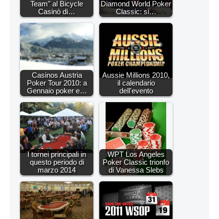
Team" al Bicycle
Diamond World Poker
Casinò di…
Classic: si…
Casinos Austria
Aussie Millions 2010,
Poker Tour 2010: a
il calendario
Gennaio poker e…
dell'evento
I tornei principali in
WPT Los Angeles
questo periodo di
Poker Classic trionfo
marzo 2014
di Vanessa Slebs