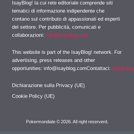
IsayBlog! la cui rete editoriale comprende siti
tematici di informazione indipendente che
contano sul contributo di appassionati ed esperti
del settore. Per pubblicità, comunicati e
collaborazioni:
info@isayblog.com
This website is part of the IsayBlog! network. For
advertising, press releases and other
opportunities:
info@isayblog.comContattaci
:
info@isa
Dichiarazione sulla Privacy (UE)
Cookie Policy (UE)
Pokermondiale © 2026. All right reserverd.