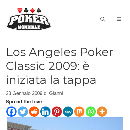
Vai
al
ME
contenuto
Los Angeles Poker
Classic 2009: è
iniziata la tappa
28 Gennaio 2009
di
Gianni
Spread the love