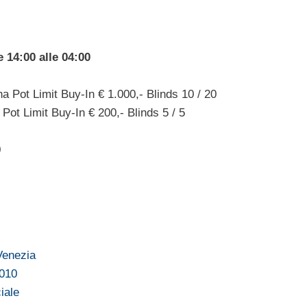
14:00 alle 04:00
 Pot Limit Buy-In € 1.000,- Blinds 10 / 20
ot Limit Buy-In € 200,- Blinds 5 / 5
0
 Venezia
2010
iale