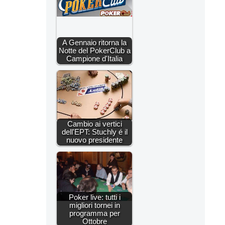
A Gennaio ritorna la
Notte del PokerClub a
Campione d'Italia
Cambio ai vertici
dell'EPT: Stuchly é il
nuovo presidente
Poker live: tutti i
migliori tornei in
programma per
Ottobre