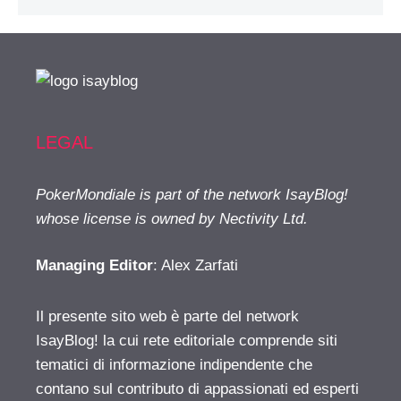
LEGAL
PokerMondiale is part of the network IsayBlog!
whose license is owned by Nectivity Ltd.
Managing Editor
: Alex Zarfati
Il presente sito web è parte del network
IsayBlog! la cui rete editoriale comprende siti
tematici di informazione indipendente che
contano sul contributo di appassionati ed esperti