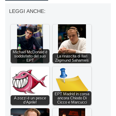
LEGGI ANCHE:
Michael McDonald è
soddisfatto del suo
La rinascita di Ilari
EPT
Ziigmund Sahamies
EPT Madrid in corsa
A zozzi è un pesce
ancora Chiodo Di
d'Aprile!
Cicco e Marcucci