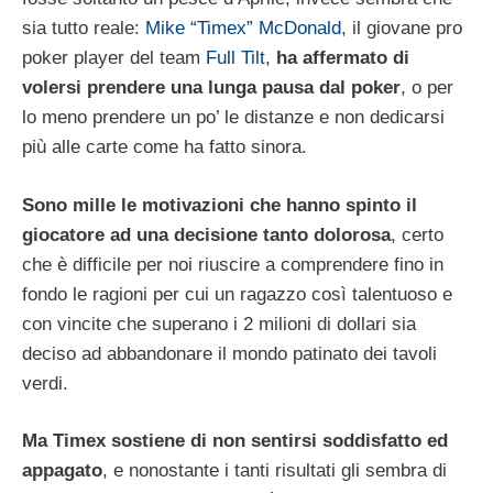
sia tutto reale:
Mike “Timex” McDonald
, il giovane pro
poker player del team
Full Tilt
,
ha affermato di
volersi prendere una lunga pausa dal poker
, o per
lo meno prendere un po’ le distanze e non dedicarsi
più alle carte come ha fatto sinora.
Sono mille le motivazioni che hanno spinto il
giocatore ad una decisione tanto dolorosa
, certo
che è difficile per noi riuscire a comprendere fino in
fondo le ragioni per cui un ragazzo così talentuoso e
con vincite che superano i 2 milioni di dollari sia
deciso ad abbandonare il mondo patinato dei tavoli
verdi.
Ma Timex sostiene di non sentirsi soddisfatto ed
appagato
, e nonostante i tanti risultati gli sembra di