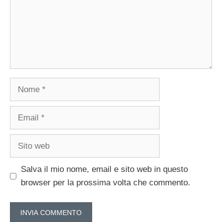
Nome
Email
Sito
web
Salva il mio nome, email e sito web in questo
browser per la prossima volta che commento.