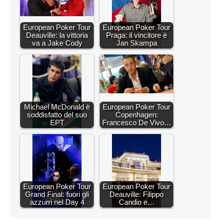
European Poker Tour
European Poker Tour
Deauville: la vittoria
Praga: il vincitore è
va a Jake Cody
Jan Skampa
Michael McDonald è
European Poker Tour
soddisfatto del suo
Copenhagen:
EPT
Francesco De Vivo…
European Poker Tour
European Poker Tour
Grand Final: fuori gli
Deauville: Filippo
azzurri nel Day 4
Candio e…