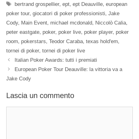
Tag
bertrand grospellier
,
ept
,
ept Deauville
,
european
poker tour
,
giocatori di poker professionisti
,
Jake
Cody
,
Main Event
,
michael mcdonald
,
Niccolò Calia
,
peter eastgate
,
poker
,
poker live
,
poker player
,
poker
room
,
pokerstars
,
Teodor Caraba
,
texas hold'em
,
tornei di poker
,
tornei di poker live
Italian Poker Awards: tutti i premiati
European Poker Tour Deauville: la vittoria va a
Jake Cody
Lascia un commento
Commento