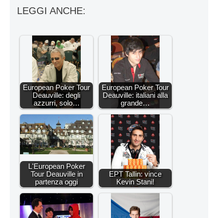
LEGGI ANCHE:
European Poker Tour
European Poker Tour
Deauville: degli
Deauville: italiani alla
azzurri, solo…
grande…
L'European Poker
Tour Deauville in
EPT Tallin: vince
partenza oggi
Kevin Stani!