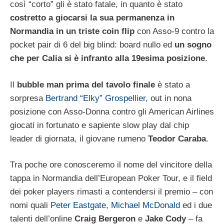
così “corto” gli è stato fatale, in quanto è stato
costretto a giocarsi la sua permanenza in
Normandia in un triste coin flip
con Asso-9 contro la
pocket pair di 6 del big blind: board nullo ed
un sogno
che per Calia si è infranto alla 19esima posizione
.
Il
bubble man prima del tavolo finale
è stato a
sorpresa
Bertrand “Elky” Grospellier
, out in nona
posizione con Asso-Donna contro gli American Airlines
giocati in fortunato e sapiente slow play dal chip
leader di giornata, il giovane rumeno
Teodor Caraba
.
Tra poche ore conosceremo il nome del vincitore della
tappa in Normandia dell’European Poker Tour, e il field
dei poker players rimasti a contendersi il premio – con
nomi quali
Peter Eastgate
,
Michael McDonald
ed i due
talenti dell’online
Craig Bergeron
e
Jake Cody
– fa