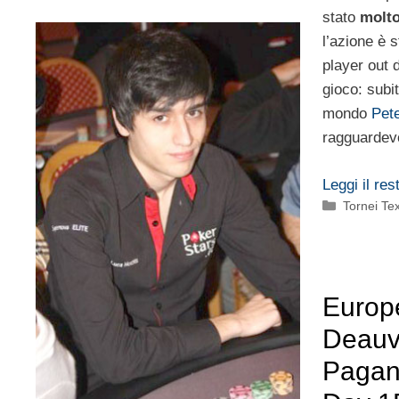
stato
molto
l’azione è s
player out
gioco: subi
mondo
Pet
ragguardevo
Leggi il res
Categorie
Tornei Te
Europ
Deauvi
Pagan