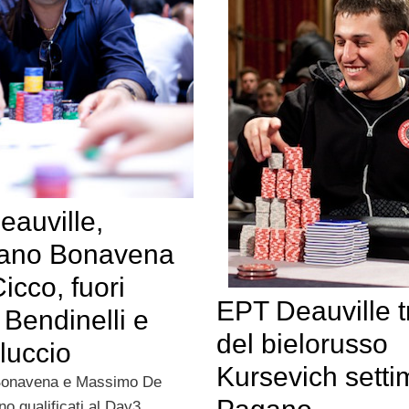
auville,
ano Bonavena
icco, fuori
EPT Deauville t
Bendinelli e
del bielorusso
luccio
Kursevich setti
Bonavena e Massimo De
no qualificati al Day3