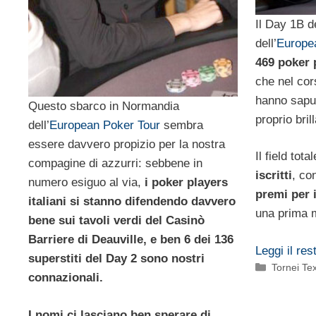
Il Day 1B d
dell’
Europe
469 poker p
che nel cor
hanno saput
Questo sbarco in Normandia
proprio bril
dell’
European Poker Tour
sembra
essere davvero propizio per la nostra
Il field tot
compagine di azzurri: sebbene in
iscritti
, co
numero esiguo al via,
i poker players
premi per i
italiani si stanno difendendo davvero
una prima m
bene sui tavoli verdi del Casinò
Barriere di Deauville, e ben 6 dei 136
Leggi il res
superstiti del Day 2 sono nostri
Categorie
Tornei Tex
connazionali.
I nomi ci lasciano ben sperare di