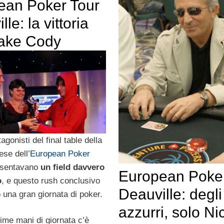
ean Poker Tour
le: la vittoria
Jake Cody
tagonisti del final table della
ese dell’
European Poker
esentavano
un field davvero
European Poker
o
, e questo rush conclusivo
Deauville: degli
o una gran giornata di poker.
azzurri, solo Ni
rime mani di giornata c’è