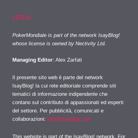
LEGAL
PokerMondiale is part of the network IsayBlog!
whose license is owned by Nectivity Ltd.
Managing Editor
: Alex Zarfati
Il presente sito web è parte del network
IsayBlog! la cui rete editoriale comprende siti
tematici di informazione indipendente che
contano sul contributo di appassionati ed esperti
del settore. Per pubblicità, comunicati e
collaborazioni:
info@isayblog.com
This website is part of the IsayBlog! network. For