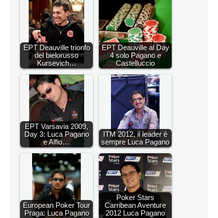
EPT Deauville trionfo
EPT Deauville al Day
del bielorusso
4 solo Pagano e
Kursevich…
Castelluccio
EPT Varsavia 2009,
Day 3: Luca Pagano
ITM 2012, il leader è
e Alfio…
sempre Luca Pagano
Poker Stars
European Poker Tour
Carribean Aventure
Praga: Luca Pagano
2012 Luca Pagano