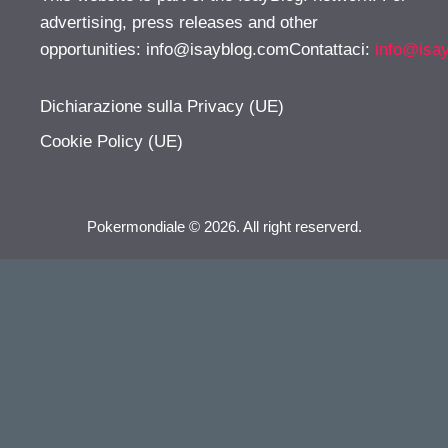
advertising, press releases and other
opportunities:
info@isayblog.comContattaci
:
info@isa
Dichiarazione sulla Privacy (UE)
Cookie Policy (UE)
Pokermondiale © 2026. All right reserverd.