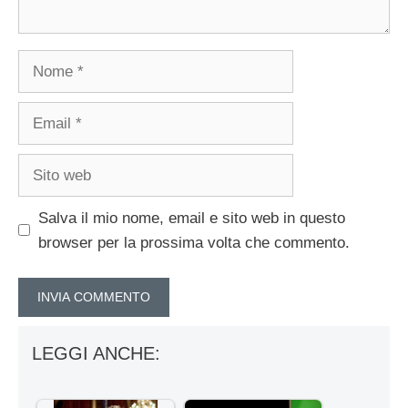
Nome
Email
Sito
web
Salva il mio nome, email e sito web in questo
browser per la prossima volta che commento.
LEGGI ANCHE: