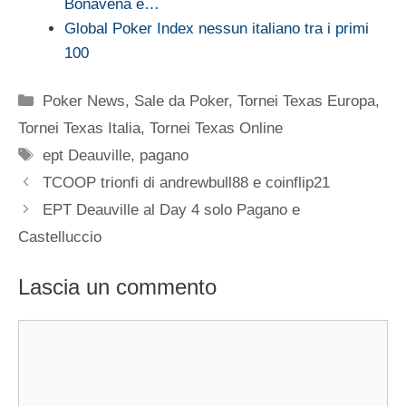
Bonavena e…
Global Poker Index nessun italiano tra i primi
100
Categorie
Poker News
,
Sale da Poker
,
Tornei Texas Europa
,
Tornei Texas Italia
,
Tornei Texas Online
Tag
ept Deauville
,
pagano
TCOOP trionfi di andrewbull88 e coinflip21
EPT Deauville al Day 4 solo Pagano e
Castelluccio
Lascia un commento
Commento