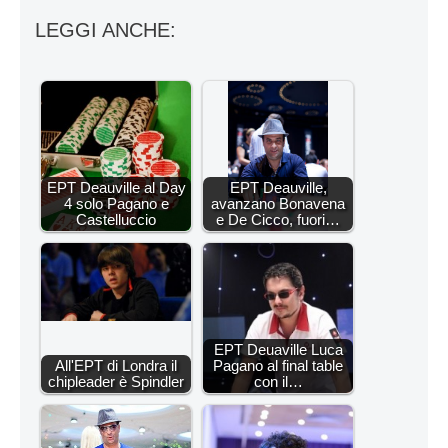
LEGGI ANCHE:
EPT Deauville al Day
EPT Deauville,
4 solo Pagano e
avanzano Bonavena
Castelluccio
e De Cicco, fuori…
EPT Deuaville Luca
All'EPT di Londra il
Pagano al final table
chipleader è Spindler
con il…