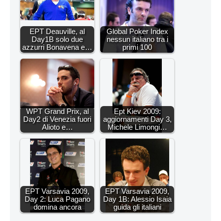
EPT Deauville, al
Global Poker Index
Day1B solo due
nessun italiano tra i
azzurri Bonavena e…
primi 100
WPT Grand Prix, al
Ept Kiev 2009:
Day2 di Venezia fuori
aggiornamenti Day 3,
Alioto e…
Michele Limongi…
EPT Varsavia 2009,
EPT Varsavia 2009,
Day 2: Luca Pagano
Day 1B: Alessio Isaia
domina ancora
guida gli italiani