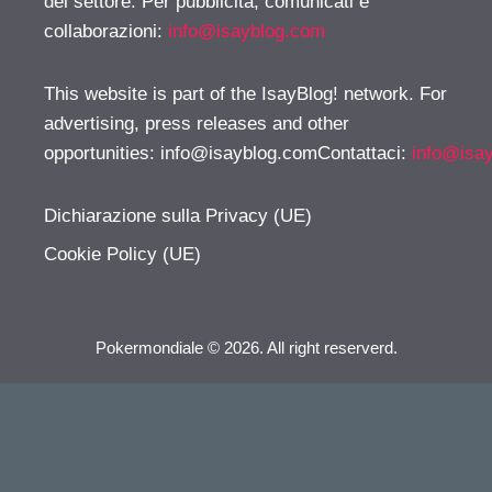
del settore. Per pubblicità, comunicati e
collaborazioni:
info@isayblog.com
This website is part of the IsayBlog! network. For
advertising, press releases and other
opportunities:
info@isayblog.comContattaci
:
info@isa
Dichiarazione sulla Privacy (UE)
Cookie Policy (UE)
Pokermondiale © 2026. All right reserverd.